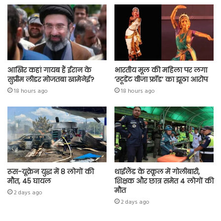
p
आखिर कहां गायब हैं ईरान के
भारतीय मूल की महिला पर लगा
सुप्रीम लीडर मोजतबा खामेनेई?
‘स्टूडेंट वीजा फ्रॉड’ का झूठा आरोप
18 hours ago
18 hours ago
रूस-यूक्रेन युद्ध में 8 लोगों की
थाईलैंड के स्कूल में गोलीबारी,
मौत, 45 घायल
शिक्षक और छात्र समेत 4 लोगों की
मौत
2 days ago
2 days ago