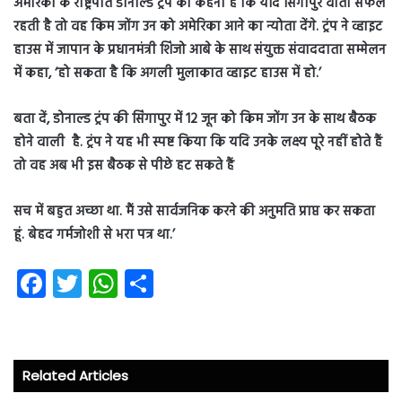
अमेरिका के राष्ट्रपति डोनाल्ड ट्रंप का कहना है कि यदि सिंगापुर वार्ता सफल
रहती है तो वह किम जोंग उन को अमेरिका आने का न्योता देंगे. ट्रंप ने व्हाइट
हाउस में जापान के प्रधानमंत्री शिंजो आबे के साथ संयुक्त संवाददाता सम्मेलन
में कहा, ‘हो सकता है कि अगली मुलाकात व्हाइट हाउस में हो.’
बता दें, डोनाल्ड ट्रंप की सिंगापुर में 12 जून को किम जोंग उन के साथ बैठक
होने वाली है. ट्रंप ने यह भी स्पष्ट किया कि यदि उनके लक्ष्य पूरे नहीं होते हैं
तो वह अब भी इस बैठक से पीछे हट सकते हैं
सच में बहुत अच्छा था. मैं उसे सार्वजनिक करने की अनुमति प्राप्त कर सकता
हूं. बेहद गर्मजोशी से भरा पत्र था.’
Fa
T
W
S
ce
wi
ha
ha
b
tt
ts
re
o
er
A
Related Articles
ok
p