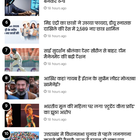
बनकर ठगी
18 hours ago
मिड एंट्री का छात्रों ने उठाया फायदा, डीयू स्नातक
दाखिले की रेस में 2,589 नए छात्र शामिल
18 hours ago
साई सुदर्शन श्रीलंका टेस्ट सीरीज से बाहर: टीम
मैनेजमेंट की बढ़ी टेंशन
18 hours ago
आखिर कहां गायब हैं ईरान के सुप्रीम लीडर मोजतबा
खामेनेई?
18 hours ago
भारतीय मूल की महिला पर लगा ‘स्टूडेंट वीजा फ्रॉड’
का झूठा आरोप
18 hours ago
उत्तराखंड में विधानसभा चुनाव से पहले जनगणना