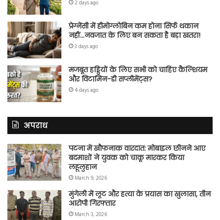
2 days ago
प्रेग्नेंसी में हीमोग्लोबिन कम होना सिर्फ थकान
नहीं…नवजात के लिए बन सकता है बड़ा खतरा!
3 days ago
मजबूत हड्डियों के लिए सभी को चाहिए कैल्शियम
और विटामिन-डी सप्लीमेंट्स?
4 days ago
अपराध
पटना में खौफनाक वारदात: मोबाइल छीनने आए
बदमाशों ने युवक को चाकू मारकर किया
लहूलुहान
March 9, 2026
मुंगेली में लूट और हत्या के प्रयास का खुलासा, तीन
आरोपी गिरफ्तार
March 3, 2026