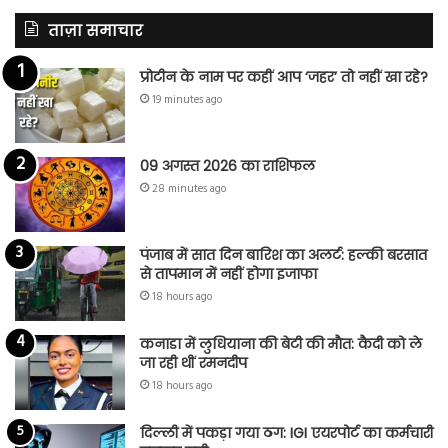
ताज़ा समाचार
प्रोटीन के नाम पर कहीं आप ‘जहर’ तो नहीं खा रहे?
19 minutes ago
09 अगस्त 2026 का राशिफल
28 minutes ago
पंजाब में सात दिन बारिश का अलर्ट: हल्की बरसात
से तापमान में नहीं होगा इजाफा
18 hours ago
कनाडा में लुधियाना की बेटी की माैत: कैदी को ले
जा रही थीं रमनदीप
18 hours ago
दिल्ली में पकड़ा गया ठग: IGI एयरपोर्ट का कर्मचारी