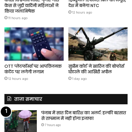
केस से जुड़ी वादिनी महिलाओं ने
देश में बनेगा NTC
किया जलाभिषेक
12 hours ago
11 hours ago
OTT प्लेटफॉर्म्स पर आपत्तिजनक
सुप्रीम कोर्ट ने खारिज की बोफोर्स
कंटेंट पर लगेगी लगाम
घोटाले की आखिरी अपील
12 hours ago
1 day ago
ताज़ा समाचार
पंजाब में सात दिन बारिश का अलर्ट: हल्की बरसात
से तापमान में नहीं होगा इजाफा
7 hours ago