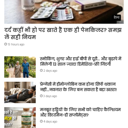
हेल्थ
दर्द कहीं भी हो पर खाते हैं एक ही पेनकिलर? समझ
लें सही नियम
13 hours ago
स्मोकिंग, शुगर और हाई बीपी से दूरी… और बुढ़ापे में
मिलेगी 13 साल ज्यादा डिमेंशिया-फ्री जिंदगी
2 days ago
प्रेग्नेंसी में हीमोग्लोबिन कम होना सिर्फ थकान
नहीं…नवजात के लिए बन सकता है बड़ा खतरा!
3 days ago
मजबूत हड्डियों के लिए सभी को चाहिए कैल्शियम
और विटामिन-डी सप्लीमेंट्स?
4 days ago