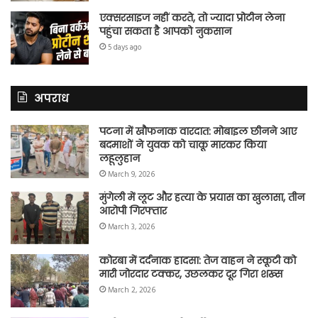
एक्सरसाइज नहीं करते, तो ज्यादा प्रोटीन लेना
पहुंचा सकता है आपको नुकसान
5 days ago
अपराध
पटना में खौफनाक वारदात: मोबाइल छीनने आए
बदमाशों ने युवक को चाकू मारकर किया
लहूलुहान
March 9, 2026
मुंगेली में लूट और हत्या के प्रयास का खुलासा, तीन
आरोपी गिरफ्तार
March 3, 2026
कोरबा में दर्दनाक हादसा: तेज वाहन ने स्कूटी को
मारी जोरदार टक्कर, उछलकर दूर गिरा शख्स
March 2, 2026