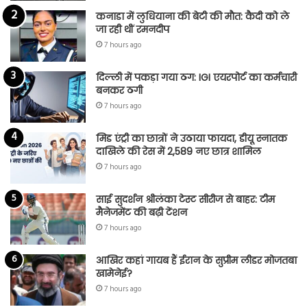
कनाडा में लुधियाना की बेटी की माैत: कैदी को ले
जा रही थीं रमनदीप
7 hours ago
दिल्ली में पकड़ा गया ठग: IGI एयरपोर्ट का कर्मचारी
बनकर ठगी
7 hours ago
मिड एंट्री का छात्रों ने उठाया फायदा, डीयू स्नातक
दाखिले की रेस में 2,589 नए छात्र शामिल
7 hours ago
साई सुदर्शन श्रीलंका टेस्ट सीरीज से बाहर: टीम
मैनेजमेंट की बढ़ी टेंशन
7 hours ago
आखिर कहां गायब हैं ईरान के सुप्रीम लीडर मोजतबा
खामेनेई?
7 hours ago