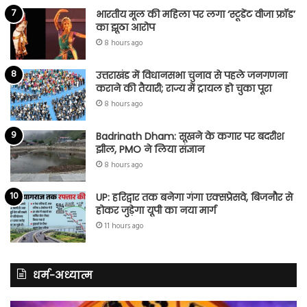
भारतीय मूल की महिला पर लगा ‘स्टूडेंट वीजा फ्रॉड’
का झूठा आरोप
8 hours ago
उत्तराखंड में विधानसभा चुनाव से पहले जनगणना
कराने की तैयारी; राज्य में ट्रायल हो चुका पूरा
8 hours ago
Badrinath Dham: सूखने के कगार पर बदरीश
झील, PMO ने लिया संज्ञान
8 hours ago
UP: हरिद्वार तक बनेगा गंगा एक्सप्रेसवे, बिजनौर से
होकर जुड़ेगा यूपी का नया मार्ग
11 hours ago
धर्म-अध्यात्म