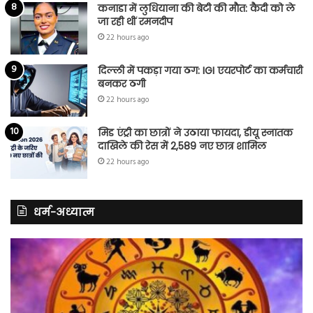
कनाडा में लुधियाना की बेटी की माैत: कैदी को ले
जा रही थीं रमनदीप
22 hours ago
दिल्ली में पकड़ा गया ठग: IGI एयरपोर्ट का कर्मचारी
बनकर ठगी
22 hours ago
मिड एंट्री का छात्रों ने उठाया फायदा, डीयू स्नातक
दाखिले की रेस में 2,589 नए छात्र शामिल
22 hours ago
धर्म-अध्यात्म