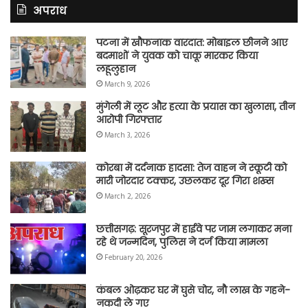
अपराध
पटना में खौफनाक वारदात: मोबाइल छीनने आए
बदमाशों ने युवक को चाकू मारकर किया
लहूलुहान
March 9, 2026
मुंगेली में लूट और हत्या के प्रयास का खुलासा, तीन
आरोपी गिरफ्तार
March 3, 2026
कोरबा में दर्दनाक हादसा: तेज वाहन ने स्कूटी को
मारी जोरदार टक्कर, उछलकर दूर गिरा शख्स
March 2, 2026
छत्तीसगढ़: सूरजपुर में हाईवे पर जाम लगाकर मना
रहे थे जन्मदिन, पुलिस ने दर्ज किया मामला
February 20, 2026
कंबल ओढ़कर घर में घुसे चोर, नौ लाख के गहने-
नकदी ले गए