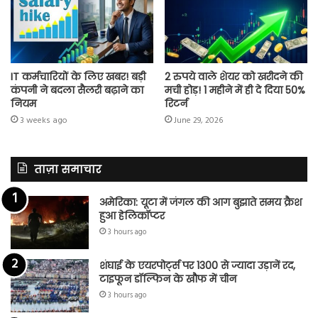
IT कर्मचारियों के लिए खबर! बड़ी
2 रुपये वाले शेयर को खरीदने की
कंपनी ने बदला सैलरी बढ़ाने का
मची होड़! 1 महीने में ही दे दिया 50%
नियम
रिटर्न
3 weeks ago
June 29, 2026
ताज़ा समाचार
अमेरिका: यूटा में जंगल की आग बुझाते समय क्रैश
हुआ हेलिकॉप्टर
3 hours ago
शंघाई के एयरपोर्ट्स पर 1300 से ज्यादा उड़ानें रद,
टाइफून डॉल्फिन के खौफ में चीन
3 hours ago