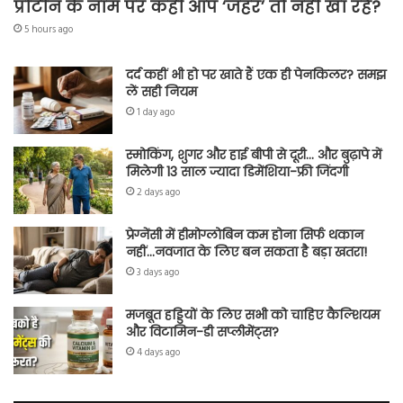
प्रोटीन के नाम पर कहीं आप ‘जहर’ तो नहीं खा रहे?
5 hours ago
दर्द कहीं भी हो पर खाते हैं एक ही पेनकिलर? समझ
लें सही नियम
1 day ago
स्मोकिंग, शुगर और हाई बीपी से दूरी… और बुढ़ापे में
मिलेगी 13 साल ज्यादा डिमेंशिया-फ्री जिंदगी
2 days ago
प्रेग्नेंसी में हीमोग्लोबिन कम होना सिर्फ थकान
नहीं…नवजात के लिए बन सकता है बड़ा खतरा!
3 days ago
मजबूत हड्डियों के लिए सभी को चाहिए कैल्शियम
और विटामिन-डी सप्लीमेंट्स?
4 days ago