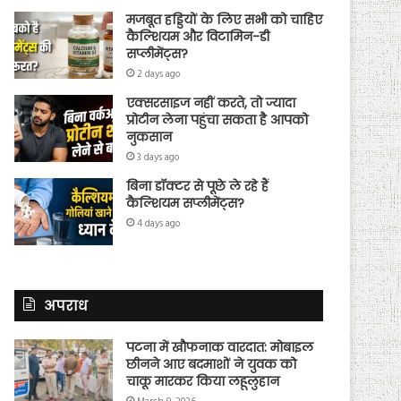
मजबूत हड्डियों के लिए सभी को चाहिए
कैल्शियम और विटामिन-डी
सप्लीमेंट्स?
2 days ago
एक्सरसाइज नहीं करते, तो ज्यादा
प्रोटीन लेना पहुंचा सकता है आपको
नुकसान
3 days ago
बिना डॉक्टर से पूछे ले रहे हैं
कैल्शियम सप्लीमेंट्स?
4 days ago
अपराध
पटना में खौफनाक वारदात: मोबाइल
छीनने आए बदमाशों ने युवक को
चाकू मारकर किया लहूलुहान