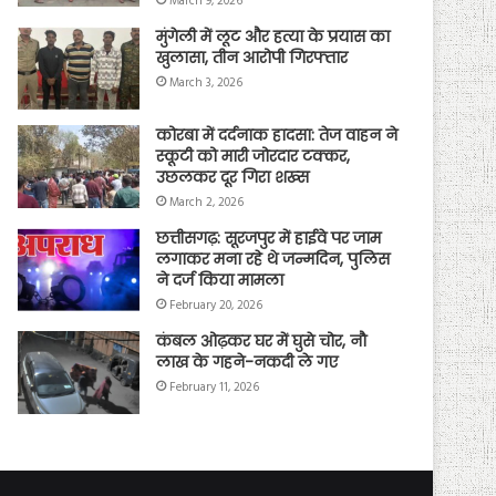
March 9, 2026
मुंगेली में लूट और हत्या के प्रयास का
खुलासा, तीन आरोपी गिरफ्तार
March 3, 2026
कोरबा में दर्दनाक हादसा: तेज वाहन ने
स्कूटी को मारी जोरदार टक्कर,
उछलकर दूर गिरा शख्स
March 2, 2026
छत्तीसगढ़: सूरजपुर में हाईवे पर जाम
लगाकर मना रहे थे जन्मदिन, पुलिस
ने दर्ज किया मामला
February 20, 2026
कंबल ओढ़कर घर में घुसे चोर, नौ
लाख के गहने-नकदी ले गए
February 11, 2026