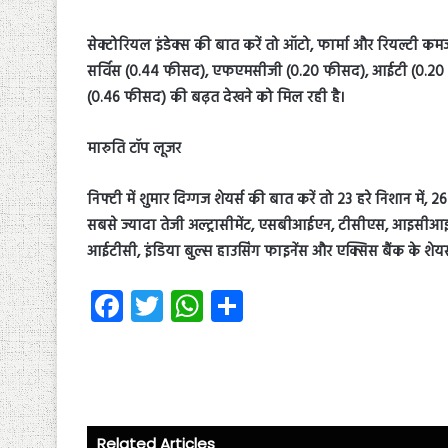
सेक्टोरियल इंडेक्स की बात करें तो ऑटो, फार्मा और रियल्टी कम
सर्विस (0.44 फीसद), एफएमसीजी (0.20 फीसद), आईटी (0.20 फी
(0.46 फीसद) की बढ़त देखने को मिल रही है।
मारुति टॉप लूजर
निफ्टी में शुमार दिग्गज शेयर्स की बात करें तो 23 हरे निशान मे
सबसे ज्यादा तेजी अल्ट्रासीमेंट, एसबीआईएन, टीसीएस, आइसीआइसी
आईटीसी, इंडिया बुल्स हाउसिंग फाइनेंस और एक्सिस बैंक के शेयर्स 
Fa
T
W
S
ce
wi
ha
ha
b
tt
ts
re
o
er
A
ok
p
Related Articles