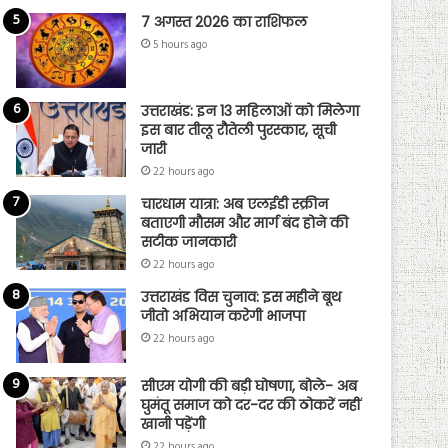
7 अगस्त 2026 का राशिफल
5 hours ago
उत्तराखंड: इन 13 महिलाओं को मिलेगा
इस बार तीलू रौतेली पुरस्कार, सूची
जारी
22 hours ago
चारधाम यात्रा: अब एलईडी स्क्रीन
बताएगी मौसम और मार्ग बंद होने की
सटीक जानकारी
22 hours ago
उत्तराखंड विस चुनाव: इस महीने बूथ
जीतो अभियान करेगी भाजपा
22 hours ago
सीएम योगी की बड़ी घोषणा, बोले- अब
घुमंतू समाज को दर-दर की ठोकरें नहीं
खानी पड़ेंगी
22 hours ago