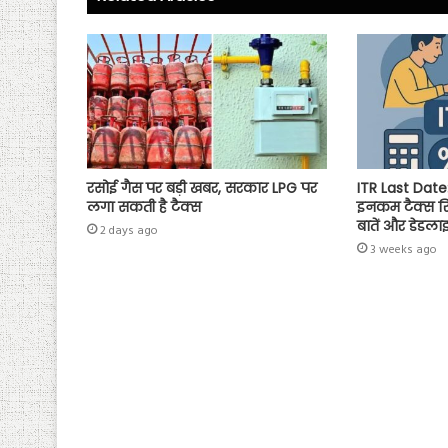
p
रसोई गैस पर बड़ी खबर, सरकार LPG पर
ITR Last Date:
लगा सकती है टैक्स
इनकम टैक्स रिट
बातें और डेडला
2 days ago
3 weeks ago