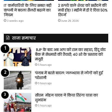
IT कर्मचारियों के लिए खबर! बड़ी
2 रुपये वाले शेयर को खरीदने की
कंपनी ने बदला सैलरी बढ़ाने का
मची होड़! 1 महीने में ही दे दिया 50%
नियम
रिटर्न
3 weeks ago
June 29, 2026
ताज़ा समाचार
BJP के बाद अब आप को राम का सहारा, हिंदू वोट
बैंक में सेंधमारी की तैयारी; 40 शो के प्रस्ताव को
मंजूरी
5 hours ago
पंजाब में बरसे बादल: जलभराव से लोगों को हुई
परेशानी
5 hours ago
सीएम मोहन यादव ने किया तिरंगा यात्रा का
शुभारंभ
5 hours ago