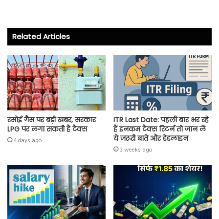
ce
wi
ha
ha
b
tt
ts
re
o
er
A
Related Articles
ok
p
p
रसोई गैस पर बड़ी खबर, सरकार
ITR Last Date: पहली बार भर रहे
LPG पर लगा सकती है टैक्स
हैं इनकम टैक्स रिटर्न तो जान लें
ये जरूरी बातें और डेडलाइन
4 days ago
3 weeks ago