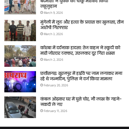
बदमाशों ने युवक को चाकू मारकर किया
लहूलुहान
March 9, 2026
मुंगेली में लूट और हत्या के प्रयास का खुलासा, तीन
आरोपी गिरफ्तार
March 3, 2026
कोरबा में दर्दनाक हादसा: तेज वाहन ने स्कूटी को
मारी जोरदार टक्कर, उछलकर दूर गिरा शख्स
March 2, 2026
छत्तीसगढ़: सूरजपुर में हाईवे पर जाम लगाकर मना
रहे थे जन्मदिन, पुलिस ने दर्ज किया मामला
February 20, 2026
कंबल ओढ़कर घर में घुसे चोर, नौ लाख के गहने-
नकदी ले गए
February 11, 2026