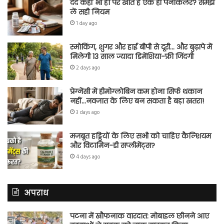
दर्द कहीं भी हो पर खाते हैं एक ही पेनकिलर? समझ
लें सही नियम
1 day ago
स्मोकिंग, शुगर और हाई बीपी से दूरी… और बुढ़ापे में
मिलेगी 13 साल ज्यादा डिमेंशिया-फ्री जिंदगी
2 days ago
प्रेग्नेंसी में हीमोग्लोबिन कम होना सिर्फ थकान
नहीं…नवजात के लिए बन सकता है बड़ा खतरा!
3 days ago
मजबूत हड्डियों के लिए सभी को चाहिए कैल्शियम
और विटामिन-डी सप्लीमेंट्स?
4 days ago
अपराध
पटना में खौफनाक वारदात: मोबाइल छीनने आए