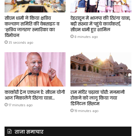
सीएम धामी ने किया क्षत्रिय
देहरादून में भाजपा की तिरंगा यात्रा,
कल्याण समिति की वेबसाइट व
बड़ी संख्या में पहुंचे कार्यकर्ता,
‘क्षत्रिय जागरण’ स्मारिका का
सीएम धामी हुए शामिल
विमोचन
8 minutes ago
35 seconds ago
काकोरी ट्रेन एक्शन डे: सीएम योगी
राम मंदिर चढ़ावा चोरी: मनमानी
आज निकालेंगे तिरंगा यात्रा…
रोकने को लागू किया गया
डिजिटल सिस्टम
17 minutes ago
19 minutes ago
ताज़ा समाचार