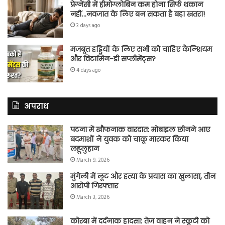
प्रेग्नेंसी में हीमोग्लोबिन कम होना सिर्फ थकान
नहीं…नवजात के लिए बन सकता है बड़ा खतरा!
3 days ago
मजबूत हड्डियों के लिए सभी को चाहिए कैल्शियम
और विटामिन-डी सप्लीमेंट्स?
4 days ago
अपराध
पटना में खौफनाक वारदात: मोबाइल छीनने आए
बदमाशों ने युवक को चाकू मारकर किया
लहूलुहान
March 9, 2026
मुंगेली में लूट और हत्या के प्रयास का खुलासा, तीन
आरोपी गिरफ्तार
March 3, 2026
कोरबा में दर्दनाक हादसा: तेज वाहन ने स्कूटी को