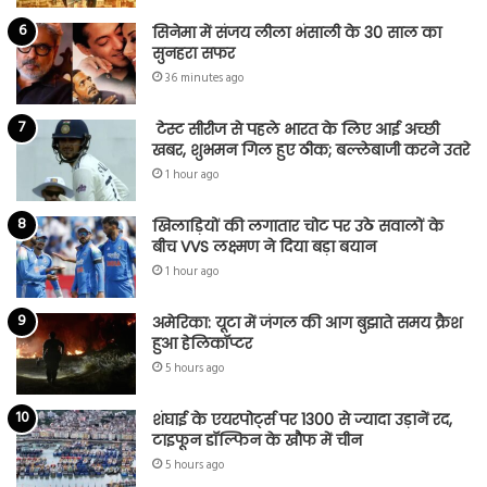
सिनेमा में संजय लीला भंसाली के 30 साल का
सुनहरा सफर
36 minutes ago
टेस्ट सीरीज से पहले भारत के लिए आई अच्छी
खबर, शुभमन गिल हुए ठीक; बल्लेबाजी करने उतरे
1 hour ago
खिलाड़ियों की लगातार चोट पर उठे सवालों के
बीच VVS लक्ष्मण ने दिया बड़ा बयान
1 hour ago
अमेरिका: यूटा में जंगल की आग बुझाते समय क्रैश
हुआ हेलिकॉप्टर
5 hours ago
शंघाई के एयरपोर्ट्स पर 1300 से ज्यादा उड़ानें रद,
टाइफून डॉल्फिन के खौफ में चीन
5 hours ago