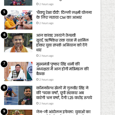
2 hours ago
‘थैंक्यू रेखा दीदी’: दिल्ली लक्ष्मी योजना
के लिए जताया CM का आभार
2 hours ago
आज कांवड़ उठाएंगे तेजस्वी
सूर्या, ऋषिकेश तक यात्रा में शामिल
होकर युवा संपर्क अभियान को देंगे
धार
2 hours ago
मुख्यमंत्री पुष्कर सिंह धामी की
अध्यक्षता में आज होगी मंत्रिमंडल की
बैठक
2 hours ago
कॉमनवेल्थ खेलों में गुलवीर सिंह ने
की ‘पदक वर्षा’, यूपी सरकार अब
करेगी ‘धन वर्षा’, देगी 1.25 करोड़ रुपये
2 hours ago
जेन-जी आंदोलन इफेक्ट: युवाओं का