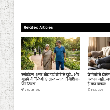
ce
wi
ha
ha
b
tt
ts
re
o
er
A
ok
p
Related Articles
p
स्मोकिंग, शुगर और हाई बीपी से दूरी… और
प्रेग्नेंसी में 
बुढ़ापे में मिलेगी 13 साल ज्यादा डिमेंशिया-
थकान नहीं…न
फ्री जिंदगी
है बड़ा खतरा!
8 hours ago
1 day ago