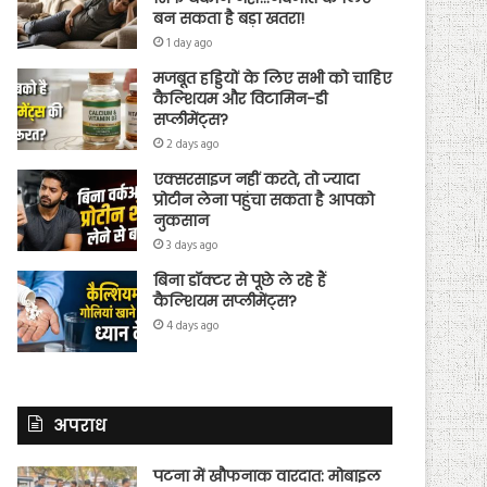
बन सकता है बड़ा खतरा!
1 day ago
मजबूत हड्डियों के लिए सभी को चाहिए
कैल्शियम और विटामिन-डी
सप्लीमेंट्स?
2 days ago
एक्सरसाइज नहीं करते, तो ज्यादा
प्रोटीन लेना पहुंचा सकता है आपको
नुकसान
3 days ago
बिना डॉक्टर से पूछे ले रहे हैं
कैल्शियम सप्लीमेंट्स?
4 days ago
अपराध
पटना में खौफनाक वारदात: मोबाइल