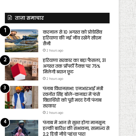
ताज़ा समाचार
करनाल से 10 अगस्त को प्रोग्रेसिव
हरियाणा की नई नींव रखेंगे सीएम
सैनी
2 hours ago
हरियाणा सरकार का बड़ा फैसला, 31
अगस्त तक प्रॉपर्टी टैक्स पर 75%
मिलेगी ब्याज छूट
2 hours ago
पंजाब विधानसभा: एनआरआई मंत्री
रवजोत सिंह बोले-कनाडा में फंसे
विद्यार्थियों को पूरी मदद देगी पंजाब
सरकार
2 hours ago
पंजाब में आज से सुस्त होगा मानसून:
हल्की बारिश की संभावना, सामान्य से
2.2 डिग्री नीचे पहुंचा पारा