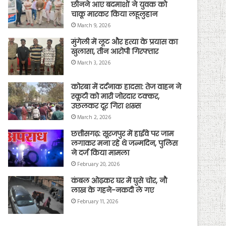
छीनने आए बदमाशों ने युवक को
चाकू मारकर किया लहूलुहान
March 9, 2026
मुंगेली में लूट और हत्या के प्रयास का
खुलासा, तीन आरोपी गिरफ्तार
March 3, 2026
कोरबा में दर्दनाक हादसा: तेज वाहन ने
स्कूटी को मारी जोरदार टक्कर,
उछलकर दूर गिरा शख्स
March 2, 2026
छत्तीसगढ़: सूरजपुर में हाईवे पर जाम
लगाकर मना रहे थे जन्मदिन, पुलिस
ने दर्ज किया मामला
February 20, 2026
कंबल ओढ़कर घर में घुसे चोर, नौ
लाख के गहने-नकदी ले गए
February 11, 2026