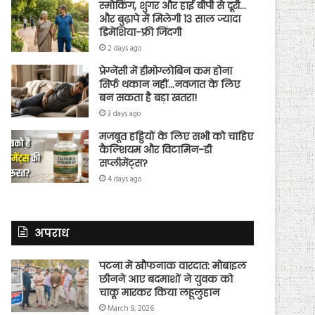
स्मोकिंग, शुगर और हाई बीपी से दूरी…
और बुढ़ापे में मिलेगी 13 साल ज्यादा
डिमेंशिया-फ्री जिंदगी
2 days ago
प्रेग्नेंसी में हीमोग्लोबिन कम होना
सिर्फ थकान नहीं…नवजात के लिए
बन सकता है बड़ा खतरा!
3 days ago
मजबूत हड्डियों के लिए सभी को चाहिए
कैल्शियम और विटामिन-डी
सप्लीमेंट्स?
4 days ago
अपराध
पटना में खौफनाक वारदात: मोबाइल
छीनने आए बदमाशों ने युवक को
चाकू मारकर किया लहूलुहान
March 9, 2026