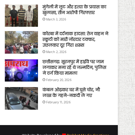
मुंगेली में लूट और हत्या के प्रयास का
खुलासा, तीन आरोपी गिरफ्तार
March 3, 2026
कोरबा में दर्दनाक हादसा: तेज वाहन ने
स्कूटी को मारी जोरदार टक्कर,
उछलकर दूर गिरा शख्स
March 2, 2026
छत्तीसगढ़: सूरजपुर में हाईवे पर जाम
लगाकर मना रहे थे जन्मदिन, पुलिस
ने दर्ज किया मामला
February 20, 2026
कंबल ओढ़कर घर में घुसे चोर, नौ
लाख के गहने-नकदी ले गए
February 11, 2026