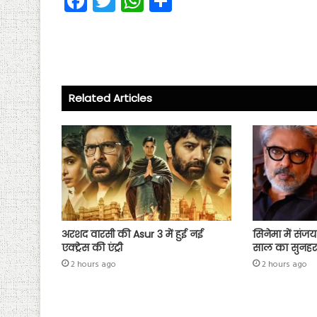
Fa
T
W
S
ce
wi
ha
ha
b
tt
ts
re
o
er
A
ok
p
Related Articles
p
अरशद वारसी की Asur 3 में हुई नई
सिनेमा में संज
एक्ट्रेस की एंट्री
साल का सुनह
2 hours ago
2 hours ago