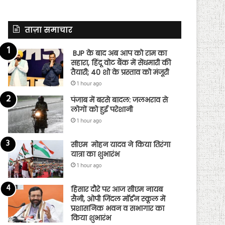
ताज़ा समाचार
BJP के बाद अब आप को राम का
सहारा, हिंदू वोट बैंक में सेंधमारी की
तैयारी; 40 शो के प्रस्ताव को मंजूरी
1 hour ago
पंजाब में बरसे बादल: जलभराव से
लोगों को हुई परेशानी
1 hour ago
सीएम मोहन यादव ने किया तिरंगा
यात्रा का शुभारंभ
1 hour ago
हिसार दौरे पर आज सीएम नायब
सैनी, ओपी जिंदल मॉर्डन स्कूल में
प्रशासनिक भवन व सभागार का
किया शुभारंभ