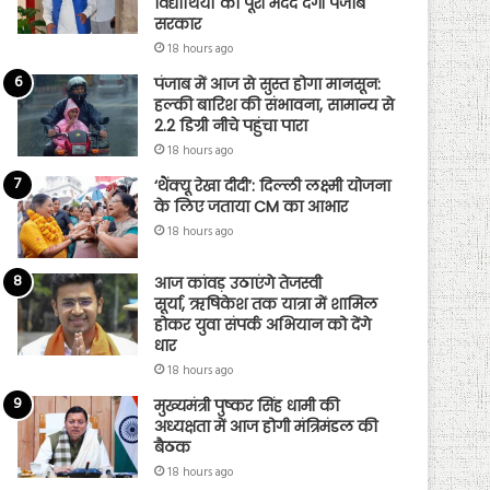
विद्यार्थियों को पूरी मदद देगी पंजाब
सरकार
18 hours ago
पंजाब में आज से सुस्त होगा मानसून:
हल्की बारिश की संभावना, सामान्य से
2.2 डिग्री नीचे पहुंचा पारा
18 hours ago
‘थैंक्यू रेखा दीदी’: दिल्ली लक्ष्मी योजना
के लिए जताया CM का आभार
18 hours ago
आज कांवड़ उठाएंगे तेजस्वी
सूर्या, ऋषिकेश तक यात्रा में शामिल
होकर युवा संपर्क अभियान को देंगे
धार
18 hours ago
मुख्यमंत्री पुष्कर सिंह धामी की
अध्यक्षता में आज होगी मंत्रिमंडल की
बैठक
18 hours ago