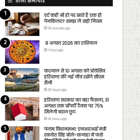
ताज़ा समाचार
दर्द कहीं भी हो पर खाते हैं एक ही
पेनकिलर? समझ लें सही नियम
56 minutes ago
8 अगस्त 2026 का राशिफल
1 hour ago
करनाल से 10 अगस्त को प्रोग्रेसिव
हरियाणा की नई नींव रखेंगे सीएम
सैनी
18 hours ago
हरियाणा सरकार का बड़ा फैसला, 31
अगस्त तक प्रॉपर्टी टैक्स पर 75%
मिलेगी ब्याज छूट
18 hours ago
पंजाब विधानसभा: एनआरआई मंत्री
रवजोत सिंह बोले-कनाडा में फंसे