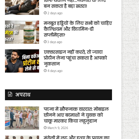
सिर्फ थकान नहीं…नवजात के लिए
बन सकता है बड़ा खतरा!
2 days ago
मजबूत हड्डियों के लिए सभी को चाहिए
कैल्शियम और विटामिन-डी
सप्लीमेंट्स?
3 days ago
एक्सरसाइज नहीं करते, तो ज्यादा
प्रोटीन लेना पहुंचा सकता है आपको
नुकसान
4 days ago
अपराध
पटना में खौफनाक वारदात: मोबाइल
छीनने आए बदमाशों ने युवक को
चाकू मारकर किया लहूलुहान
March 9, 2026
मुंगेली में लूट और हत्या के प्रयास का