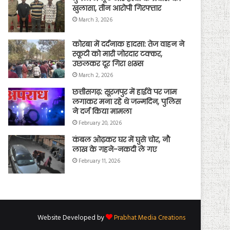
खुलासा, तीन आरोपी गिरफ्तार
March 3, 2026
कोरबा में दर्दनाक हादसा: तेज वाहन ने
स्कूटी को मारी जोरदार टक्कर,
उछलकर दूर गिरा शख्स
March 2, 2026
छत्तीसगढ़: सूरजपुर में हाईवे पर जाम
लगाकर मना रहे थे जन्मदिन, पुलिस
ने दर्ज किया मामला
February 20, 2026
कंबल ओढ़कर घर में घुसे चोर, नौ
लाख के गहने-नकदी ले गए
February 11, 2026
Website Developed by
Prabhat Media Creations