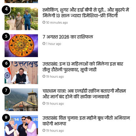
स्मोकिंग, शुगर और हाई बीपी से दूरी… और बुढ़ापे में
मिलेगी 13 साल ज्यादा डिमेंशिया-फ्री जिंदगी
50 minutes ago
7 अगस्त 2026 का राशिफल
1 hour ago
उत्तराखंड: इन 13 महिलाओं को मिलेगा इस बार
तीलू रौतेली पुरस्कार, सूची जारी
19 hours ago
चारधाम यात्रा: अब एलईडी स्क्रीन बताएगी मौसम
और मार्ग बंद होने की सटीक जानकारी
19 hours ago
उत्तराखंड विस चुनाव: इस महीने बूथ जीतो अभियान
करेगी भाजपा
19 hours ago