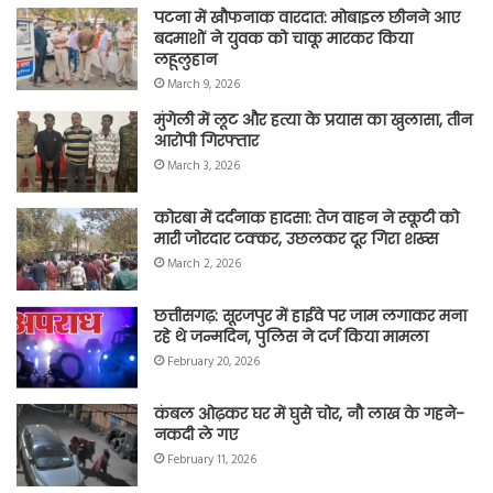
पटना में खौफनाक वारदात: मोबाइल छीनने आए
बदमाशों ने युवक को चाकू मारकर किया
लहूलुहान
March 9, 2026
मुंगेली में लूट और हत्या के प्रयास का खुलासा, तीन
आरोपी गिरफ्तार
March 3, 2026
कोरबा में दर्दनाक हादसा: तेज वाहन ने स्कूटी को
मारी जोरदार टक्कर, उछलकर दूर गिरा शख्स
March 2, 2026
छत्तीसगढ़: सूरजपुर में हाईवे पर जाम लगाकर मना
रहे थे जन्मदिन, पुलिस ने दर्ज किया मामला
February 20, 2026
कंबल ओढ़कर घर में घुसे चोर, नौ लाख के गहने-
नकदी ले गए
February 11, 2026