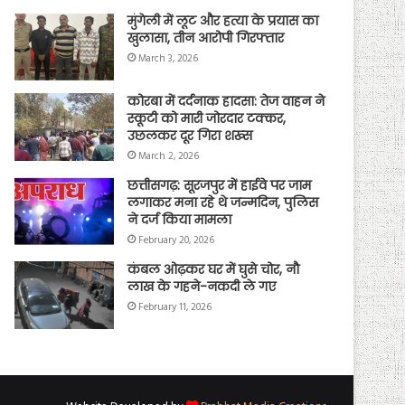
मुंगेली में लूट और हत्या के प्रयास का
खुलासा, तीन आरोपी गिरफ्तार
March 3, 2026
कोरबा में दर्दनाक हादसा: तेज वाहन ने
स्कूटी को मारी जोरदार टक्कर,
उछलकर दूर गिरा शख्स
March 2, 2026
छत्तीसगढ़: सूरजपुर में हाईवे पर जाम
लगाकर मना रहे थे जन्मदिन, पुलिस
ने दर्ज किया मामला
February 20, 2026
कंबल ओढ़कर घर में घुसे चोर, नौ
लाख के गहने-नकदी ले गए
February 11, 2026