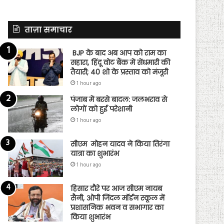
ताज़ा समाचार
BJP के बाद अब आप को राम का
सहारा, हिंदू वोट बैंक में सेंधमारी की
तैयारी; 40 शो के प्रस्ताव को मंजूरी
1 hour ago
पंजाब में बरसे बादल: जलभराव से
लोगों को हुई परेशानी
1 hour ago
सीएम मोहन यादव ने किया तिरंगा
यात्रा का शुभारंभ
1 hour ago
हिसार दौरे पर आज सीएम नायब
सैनी, ओपी जिंदल मॉर्डन स्कूल में
प्रशासनिक भवन व सभागार का
किया शुभारंभ