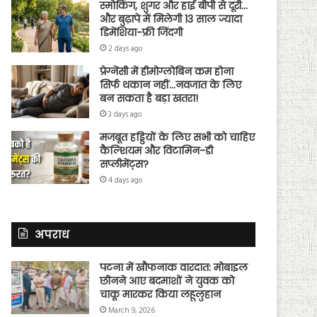
स्मोकिंग, शुगर और हाई बीपी से दूरी…
और बुढ़ापे में मिलेगी 13 साल ज्यादा
डिमेंशिया-फ्री जिंदगी
2 days ago
प्रेग्नेंसी में हीमोग्लोबिन कम होना
सिर्फ थकान नहीं…नवजात के लिए
बन सकता है बड़ा खतरा!
3 days ago
मजबूत हड्डियों के लिए सभी को चाहिए
कैल्शियम और विटामिन-डी
सप्लीमेंट्स?
4 days ago
अपराध
पटना में खौफनाक वारदात: मोबाइल
छीनने आए बदमाशों ने युवक को
चाकू मारकर किया लहूलुहान
March 9, 2026