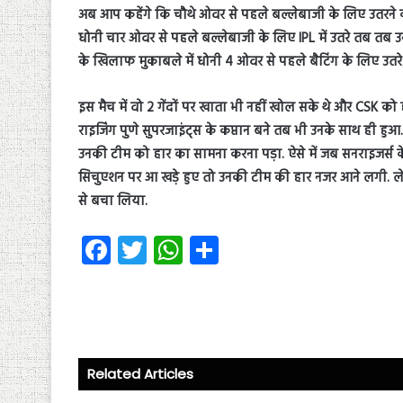
अब आप कहेंगे कि चौथे ओवर से पहले बल्लेबाजी के लिए उतरन
धोनी चार ओवर से पहले बल्लेबाजी के लिए IPL में उतरे तब तब उ
के खिलाफ मुकाबले में धोनी 4 ओवर से पहले बैटिंग के लिए उतरे
इस मैच में वो 2 गेंदों पर खाता भी नहीं खोल सके थे और CSK को
राइजिंग पुणे सुपरजाइंट्स के कप्तान बने तब भी उनके साथ ही हु
उनकी टीम को हार का सामना करना पड़ा.
ऐसे में जब सनराइजर्स
सिचुएशन पर आ खड़े हुए तो उनकी टीम की हार नजर आने लगी. लेक
से बचा लिया.
Fa
T
W
S
ce
wi
ha
ha
b
tt
ts
re
o
er
A
ok
p
Related Articles
p