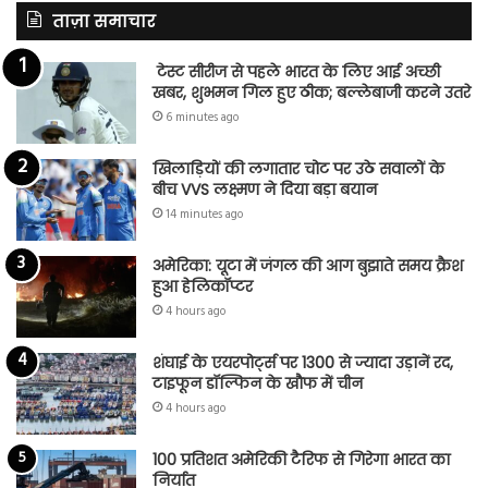
ताज़ा समाचार
टेस्ट सीरीज से पहले भारत के लिए आई अच्छी
खबर, शुभमन गिल हुए ठीक; बल्लेबाजी करने उतरे
6 minutes ago
खिलाड़ियों की लगातार चोट पर उठे सवालों के
बीच VVS लक्ष्मण ने दिया बड़ा बयान
14 minutes ago
अमेरिका: यूटा में जंगल की आग बुझाते समय क्रैश
हुआ हेलिकॉप्टर
4 hours ago
शंघाई के एयरपोर्ट्स पर 1300 से ज्यादा उड़ानें रद,
टाइफून डॉल्फिन के खौफ में चीन
4 hours ago
100 प्रतिशत अमेरिकी टैरिफ से गिरेगा भारत का
निर्यात