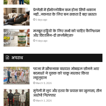
प्रेग्नेंसी में हीमोग्लोबिन कम होना सिर्फ थकान
नहीं…नवजात के लिए बन सकता है बड़ा खतरा!
3 days ago
मजबूत हड्डियों के लिए सभी को चाहिए कैल्शियम
और विटामिन-डी सप्लीमेंट्स?
4 days ago
अपराध
पटना में खौफनाक वारदात: मोबाइल छीनने आए
बदमाशों ने युवक को चाकू मारकर किया
लहूलुहान
March 9, 2026
मुंगेली में लूट और हत्या के प्रयास का खुलासा, तीन
आरोपी गिरफ्तार
March 3, 2026