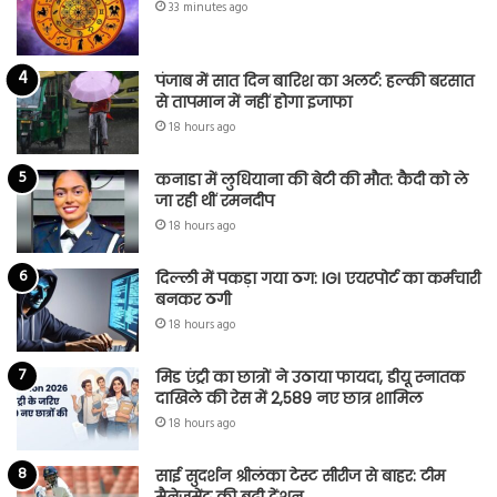
33 minutes ago
पंजाब में सात दिन बारिश का अलर्ट: हल्की बरसात
से तापमान में नहीं होगा इजाफा
18 hours ago
कनाडा में लुधियाना की बेटी की माैत: कैदी को ले
जा रही थीं रमनदीप
18 hours ago
दिल्ली में पकड़ा गया ठग: IGI एयरपोर्ट का कर्मचारी
बनकर ठगी
18 hours ago
मिड एंट्री का छात्रों ने उठाया फायदा, डीयू स्नातक
दाखिले की रेस में 2,589 नए छात्र शामिल
18 hours ago
साई सुदर्शन श्रीलंका टेस्ट सीरीज से बाहर: टीम