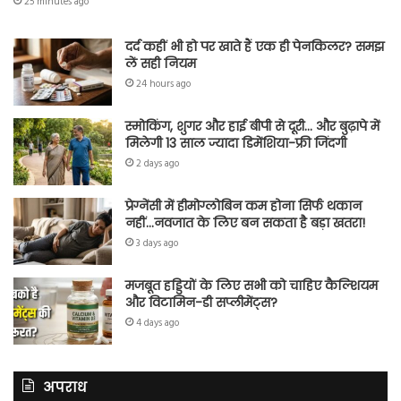
25 minutes ago
दर्द कहीं भी हो पर खाते हैं एक ही पेनकिलर? समझ
लें सही नियम
24 hours ago
स्मोकिंग, शुगर और हाई बीपी से दूरी… और बुढ़ापे में
मिलेगी 13 साल ज्यादा डिमेंशिया-फ्री जिंदगी
2 days ago
प्रेग्नेंसी में हीमोग्लोबिन कम होना सिर्फ थकान
नहीं…नवजात के लिए बन सकता है बड़ा खतरा!
3 days ago
मजबूत हड्डियों के लिए सभी को चाहिए कैल्शियम
और विटामिन-डी सप्लीमेंट्स?
4 days ago
अपराध