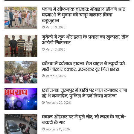
पटना में खौफनाक वारदात: मोबाइल छीनने आए
बदमाशों ने युवक को चाकू मारकर किया
लहूलुहान
March 9, 2026
मुंगेली में लूट और हत्या के प्रयास का खुलासा, तीन
आरोपी गिरफ्तार
March 3, 2026
कोरबा में दर्दनाक हादसा: तेज वाहन ने स्कूटी को
मारी जोरदार टक्कर, उछलकर दूर गिरा शख्स
March 2, 2026
छत्तीसगढ़: सूरजपुर में हाईवे पर जाम लगाकर मना
रहे थे जन्मदिन, पुलिस ने दर्ज किया मामला
February 20, 2026
कंबल ओढ़कर घर में घुसे चोर, नौ लाख के गहने-
नकदी ले गए
February 11, 2026