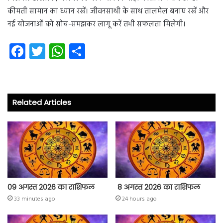
कीमती सामान का ध्यान रखें। जीवनसाथी के साथ तालमेल बनाए रखें और
नई योजनाओं को सोच-समझकर लागू करें तभी सफलता मिलेगी।
Fa
T
W
S
ce
wi
ha
ha
b
tt
ts
re
o
er
A
Related Articles
ok
p
p
09 अगस्त 2026 का राशिफल
8 अगस्त 2026 का राशिफल
33 minutes ago
24 hours ago