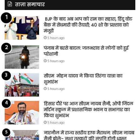
ताज़ा समाचार
BJP के बाद अब आप को राम का सहारा, हिंदू वोट
बैंक में सेंधमारी की तैयारी; 40 शो के प्रस्ताव को
मंजूरी
5 hours ago
पंजाब में बरसे बादल: जलभराव से लोगों को हुई
परेशानी
5 hours ago
सीएम मोहन यादव ने किया तिरंगा यात्रा का
शुभारंभ
5 hours ago
हिसार दौरे पर आज सीएम नायब सैनी, ओपी जिंदल
मॉर्डन स्कूल में प्रशासनिक भवन व सभागार का
किया शुभारंभ
5 hours ago
नारनौल में राज्य स्तरीय हाफ मैराथन: सीएम नायब
सैनी बोले- नशा तस्करों की संपत्ति होगी ध्वस्त