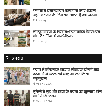
प्रेग्नेंसी में हीमोग्लोबिन कम होना सिर्फ थकान
नहीं…नवजात के लिए बन सकता है बड़ा खतरा!
3 days ago
मजबूत हड्डियों के लिए सभी को चाहिए कैल्शियम
और विटामिन-डी सप्लीमेंट्स?
4 days ago
अपराध
पटना में खौफनाक वारदात: मोबाइल छीनने आए
बदमाशों ने युवक को चाकू मारकर किया
लहूलुहान
March 9, 2026
मुंगेली में लूट और हत्या के प्रयास का खुलासा, तीन
आरोपी गिरफ्तार
March 3, 2026