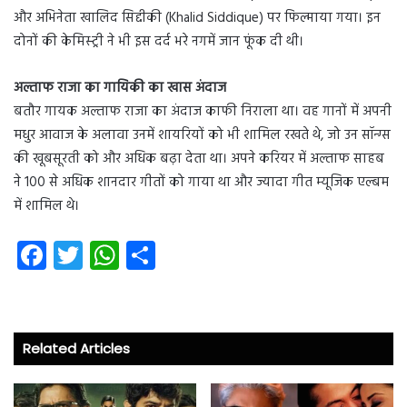
और अभिनेता खालिद सिद्दीकी (Khalid Siddique) पर फिल्माया गया। इन
दोनों की केमिस्ट्री ने भी इस दर्द भरे नगमें जान फूंक दी थी।
अल्ताफ राजा का गायिकी का खास अंदाज
बतौर गायक अल्ताफ राजा का अंदाज काफी निराला था। वह गानों में अपनी
मधुर आवाज के अलावा उनमें शायरियों को भी शामिल रखते थे, जो उन सॉन्ग्स
की खूबसूरती को और अधिक बढ़ा देता था। अपने करियर में अल्ताफ साहब
ने 100 से अधिक शानदार गीतों को गाया था और ज्यादा गीत म्यूजिक एल्बम
में शामिल थे।
Fa
T
W
S
ce
wi
ha
ha
b
tt
ts
re
o
er
A
Related Articles
ok
p
p