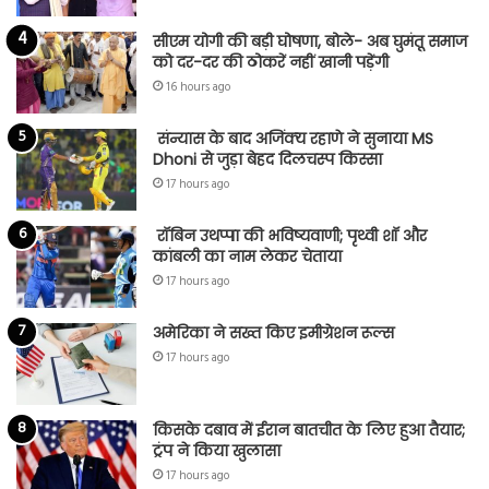
सीएम योगी की बड़ी घोषणा, बोले- अब घुमंतू समाज
को दर-दर की ठोकरें नहीं खानी पड़ेंगी
16 hours ago
संन्यास के बाद अजिंक्‍य रहाणे ने सुनाया MS
Dhoni से जुड़ा बेहद दिलचस्प किस्सा
17 hours ago
रॉबिन उथप्पा की भविष्यवाणी; पृथ्वी शॉ और
कांबली का नाम लेकर चेताया
17 hours ago
अमेरिका ने सख्त किए इमीग्रेशन रूल्स
17 hours ago
किसके दबाव में ईरान बातचीत के लिए हुआ तैयार;
ट्रंप ने किया खुलासा
17 hours ago