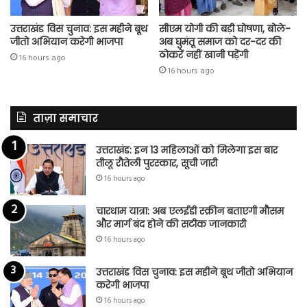
उत्तराखंड विस चुनाव: इस महीने बूथ
सीएम योगी की बड़ी घोषणा, बोले-
जीतो अभियान करेगी भाजपा
अब घुमंतू समाज को दर-दर की
ठोकरें नहीं खानी पड़ेंगी
16 hours ago
16 hours ago
ताज़ा समाचार
उत्तराखंड: इन 13 महिलाओं को मिलेगा इस बार
तीलू रौतेली पुरस्कार, सूची जारी
16 hours ago
चारधाम यात्रा: अब एलईडी स्क्रीन बताएगी मौसम
और मार्ग बंद होने की सटीक जानकारी
16 hours ago
उत्तराखंड विस चुनाव: इस महीने बूथ जीतो अभियान
करेगी भाजपा
16 hours ago