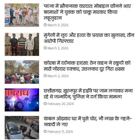
पटना में खौफनाक वारदात: मोबाइल छीनने आए
बदमाशों ने युवक को चाकू मारकर किया
लहूलुहान
March 9, 2026
मुंगेली में लूट और हत्या के प्रयास का खुलासा, तीन
आरोपी गिरफ्तार
March 3, 2026
कोरबा में दर्दनाक हादसा: तेज वाहन ने स्कूटी को
मारी जोरदार टक्कर, उछलकर दूर गिरा शख्स
March 2, 2026
छत्तीसगढ़: सूरजपुर में हाईवे पर जाम लगाकर मना
रहे थे जन्मदिन, पुलिस ने दर्ज किया मामला
February 20, 2026
कंबल ओढ़कर घर में घुसे चोर, नौ लाख के गहने-
नकदी ले गए
February 11, 2026