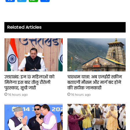
ce
wi
ha
ha
b
tt
ts
re
o
er
A
Related Articles
ok
p
p
उत्तराखंड: इन 13 महिलाओं को
चारधाम यात्रा: अब एलईडी स्क्रीन
मिलेगा इस बार तीलू रौतेली
बताएगी मौसम और मार्ग बंद होने
पुरस्कार, सूची जारी
की सटीक जानकारी
16 hours ago
16 hours ago