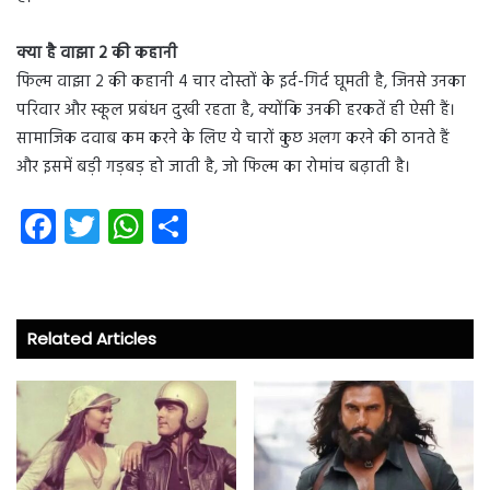
क्या है वाझा 2 की कहानी
फिल्म वाझा 2 की कहानी 4 चार दोस्तों के इर्द-गिर्द घूमती है, जिनसे उनका
परिवार और स्कूल प्रबंधन दुखी रहता है, क्योंकि उनकी हरकतें ही ऐसी हैं।
सामाजिक दवाब कम करने के लिए ये चारों कुछ अलग करने की ठानते हैं
और इसमें बड़ी गड़बड़ हो जाती है, जो फिल्म का रोमांच बढ़ाती है।
Fa
T
W
S
ce
wi
ha
ha
b
tt
ts
re
o
er
A
Related Articles
ok
p
p