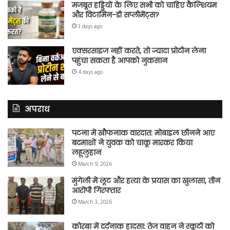
मजबूत हड्डियों के लिए सभी को चाहिए कैल्शियम
और विटामिन-डी सप्लीमेंट्स?
3 days ago
एक्सरसाइज नहीं करते, तो ज्यादा प्रोटीन लेना
पहुंचा सकता है आपको नुकसान
4 days ago
अपराध
पटना में खौफनाक वारदात: मोबाइल छीनने आए
बदमाशों ने युवक को चाकू मारकर किया
लहूलुहान
March 9, 2026
मुंगेली में लूट और हत्या के प्रयास का खुलासा, तीन
आरोपी गिरफ्तार
March 3, 2026
कोरबा में दर्दनाक हादसा: तेज वाहन ने स्कूटी को