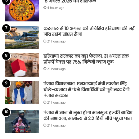
8 अगस्त 2026 का राशिफल
4 hours ago
करनाल से 10 अगस्त को प्रोग्रेसिव हरियाणा की नई
नींव रखेंगे सीएम सैनी
21 hours ago
हरियाणा सरकार का बड़ा फैसला, 31 अगस्त तक
प्रॉपर्टी टैक्स पर 75% मिलेगी ब्याज छूट
21 hours ago
पंजाब विधानसभा: एनआरआई मंत्री रवजोत सिंह
बोले-कनाडा में फंसे विद्यार्थियों को पूरी मदद देगी
पंजाब सरकार
21 hours ago
पंजाब में आज से सुस्त होगा मानसून: हल्की बारिश
की संभावना, सामान्य से 2.2 डिग्री नीचे पहुंचा पारा
21 hours ago