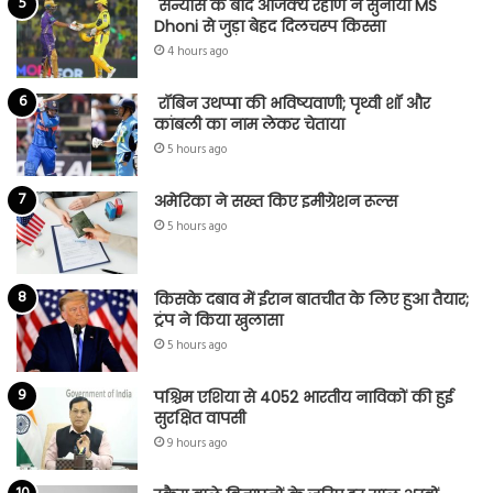
संन्यास के बाद अजिंक्‍य रहाणे ने सुनाया MS
Dhoni से जुड़ा बेहद दिलचस्प किस्सा
4 hours ago
रॉबिन उथप्पा की भविष्यवाणी; पृथ्वी शॉ और
कांबली का नाम लेकर चेताया
5 hours ago
अमेरिका ने सख्त किए इमीग्रेशन रूल्स
5 hours ago
किसके दबाव में ईरान बातचीत के लिए हुआ तैयार;
ट्रंप ने किया खुलासा
5 hours ago
पश्चिम एशिया से 4052 भारतीय नाविकों की हुई
सुरक्षित वापसी
9 hours ago