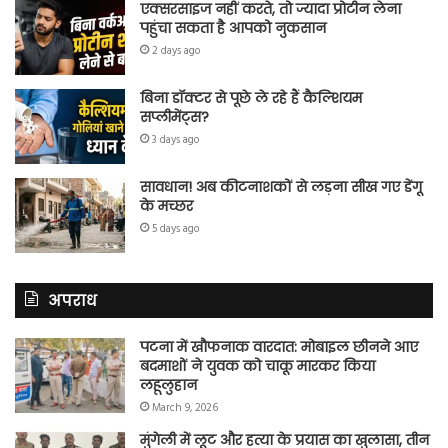
एक्सरसाइज नहीं करते, तो ज्यादा प्रोटीन लेना
पहुंचा सकता है आपको नुकसान
2 days ago
बिना डॉक्टर से पूछे ले रहे हैं कैल्शियम
सप्लीमेंट्स?
3 days ago
सावधान! अब कीटनाशकों से लड़ना सीख गए डेंगू
के मच्छर
5 days ago
अपराध
पटना में खौफनाक वारदात: मोबाइल छीनने आए
बदमाशों ने युवक को चाकू मारकर किया
लहूलुहान
March 9, 2026
मुंगेली में लूट और हत्या के प्रयास का खुलासा, तीन