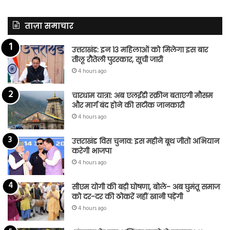
ताज़ा समाचार
उत्तराखंड: इन 13 महिलाओं को मिलेगा इस बार
तीलू रौतेली पुरस्कार, सूची जारी
4 hours ago
चारधाम यात्रा: अब एलईडी स्क्रीन बताएगी मौसम
और मार्ग बंद होने की सटीक जानकारी
4 hours ago
उत्तराखंड विस चुनाव: इस महीने बूथ जीतो अभियान
करेगी भाजपा
4 hours ago
सीएम योगी की बड़ी घोषणा, बोले- अब घुमंतू समाज
को दर-दर की ठोकरें नहीं खानी पड़ेंगी
4 hours ago