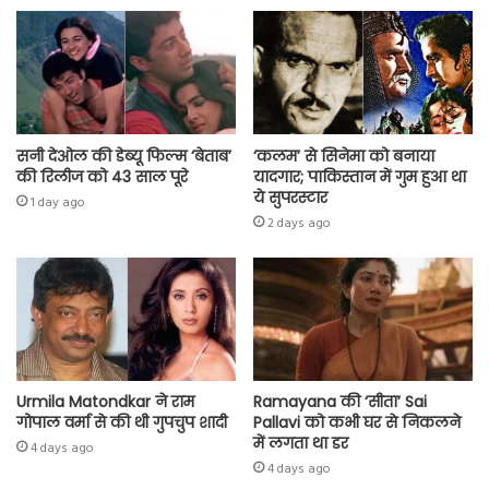
p
सनी देओल की डेब्यू फिल्म ‘बेताब’
‘कलम’ से सिनेमा को बनाया
की रिलीज को 43 साल पूरे
यादगार; पाकिस्तान में गुम हुआ था
ये सुपरस्टार
1 day ago
2 days ago
Urmila Matondkar ने राम
Ramayana की ‘सीता’ Sai
गोपाल वर्मा से की थी गुपचुप शादी
Pallavi को कभी घर से निकलने
में लगता था डर
4 days ago
4 days ago