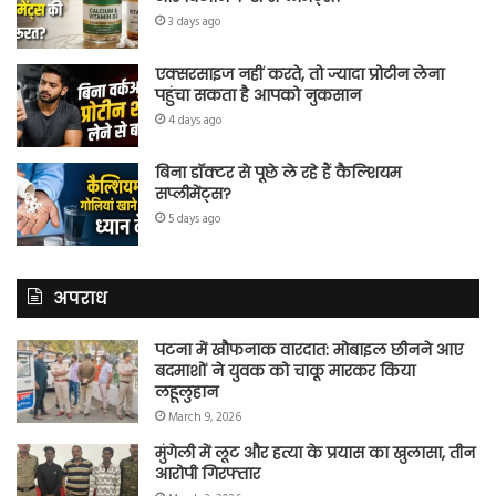
3 days ago
एक्सरसाइज नहीं करते, तो ज्यादा प्रोटीन लेना
पहुंचा सकता है आपको नुकसान
4 days ago
बिना डॉक्टर से पूछे ले रहे हैं कैल्शियम
सप्लीमेंट्स?
5 days ago
अपराध
पटना में खौफनाक वारदात: मोबाइल छीनने आए
बदमाशों ने युवक को चाकू मारकर किया
लहूलुहान
March 9, 2026
मुंगेली में लूट और हत्या के प्रयास का खुलासा, तीन
आरोपी गिरफ्तार