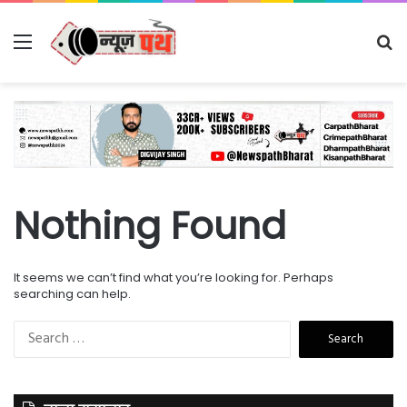
Menu
Se
fo
Nothing Found
It seems we can’t find what you’re looking for. Perhaps
searching can help.
Search
for: