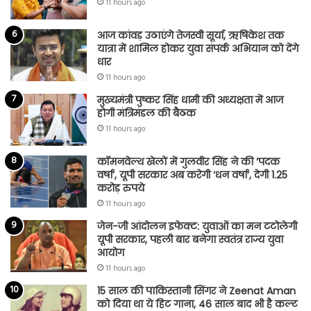
11 hours ago
आज कांवड़ उठाएंगे तेजस्वी सूर्या, ऋषिकेश तक
यात्रा में शामिल होकर युवा संपर्क अभियान को देंगे
धार
11 hours ago
मुख्यमंत्री पुष्कर सिंह धामी की अध्यक्षता में आज
होगी मंत्रिमंडल की बैठक
11 hours ago
कॉमनवेल्थ खेलों में गुलवीर सिंह ने की ‘पदक
वर्षा’, यूपी सरकार अब करेगी ‘धन वर्षा’, देगी 1.25
करोड़ रुपये
11 hours ago
जेन-जी आंदोलन इफेक्ट: युवाओं का मन टटोलेगी
यूपी सरकार, पहली बार बनेगा स्वतंत्र राज्य युवा
आयोग
11 hours ago
15 साल की पाकिस्तानी सिंगर ने Zeenat Aman
को दिया था ये हिट गाना, 46 साल बाद भी है कल्ट