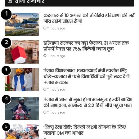
ताज़ा समाचार
करनाल से 10 अगस्त को प्रोग्रेसिव हरियाणा की नई
नींव रखेंगे सीएम सैनी
11 hours ago
हरियाणा सरकार का बड़ा फैसला, 31 अगस्त तक
प्रॉपर्टी टैक्स पर 75% मिलेगी ब्याज छूट
11 hours ago
पंजाब विधानसभा: एनआरआई मंत्री रवजोत सिंह
बोले-कनाडा में फंसे विद्यार्थियों को पूरी मदद देगी
पंजाब सरकार
11 hours ago
पंजाब में आज से सुस्त होगा मानसून: हल्की बारिश
की संभावना, सामान्य से 2.2 डिग्री नीचे पहुंचा पारा
11 hours ago
‘थैंक्यू रेखा दीदी’: दिल्ली लक्ष्मी योजना के लिए
जताया CM का आभार