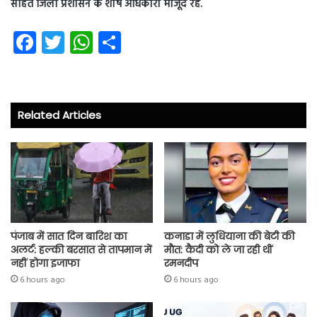
सहित जिला प्रशासन के शीर्ष अधिकारी मौजूद रहे.
Fa
T
W
S
ce
wi
ha
ha
b
tt
ts
re
o
er
A
Related Articles
ok
p
p
पंजाब में सात दिन बारिश का
कनाडा में लुधियाना की बेटी की
अलर्ट: हल्की बरसात से तापमान में
माैत: कैदी को ले जा रही थीं
नहीं होगा इजाफा
रमनदीप
6 hours ago
6 hours ago