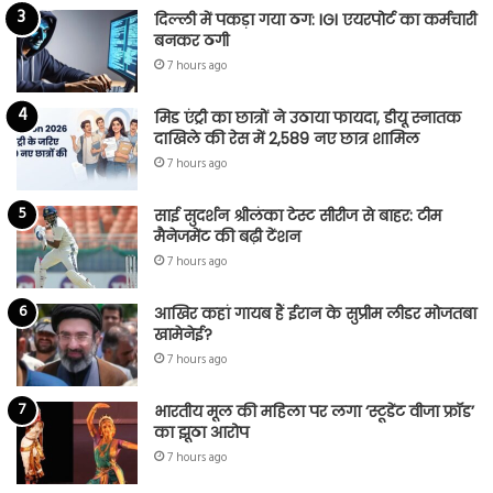
दिल्ली में पकड़ा गया ठग: IGI एयरपोर्ट का कर्मचारी
बनकर ठगी
7 hours ago
मिड एंट्री का छात्रों ने उठाया फायदा, डीयू स्नातक
दाखिले की रेस में 2,589 नए छात्र शामिल
7 hours ago
साई सुदर्शन श्रीलंका टेस्ट सीरीज से बाहर: टीम
मैनेजमेंट की बढ़ी टेंशन
7 hours ago
आखिर कहां गायब हैं ईरान के सुप्रीम लीडर मोजतबा
खामेनेई?
7 hours ago
भारतीय मूल की महिला पर लगा ‘स्टूडेंट वीजा फ्रॉड’
का झूठा आरोप
7 hours ago