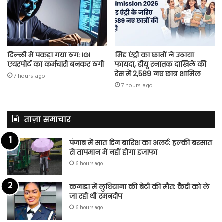
दिल्ली में पकड़ा गया ठग: IGI
मिड एंट्री का छात्रों ने उठाया
एयरपोर्ट का कर्मचारी बनकर ठगी
फायदा, डीयू स्नातक दाखिले की
रेस में 2,589 नए छात्र शामिल
7 hours ago
7 hours ago
ताज़ा समाचार
पंजाब में सात दिन बारिश का अलर्ट: हल्की बरसात
से तापमान में नहीं होगा इजाफा
6 hours ago
कनाडा में लुधियाना की बेटी की माैत: कैदी को ले
जा रही थीं रमनदीप
6 hours ago