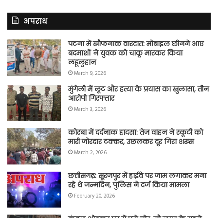
अपराध
पटना में खौफनाक वारदात: मोबाइल छीनने आए
बदमाशों ने युवक को चाकू मारकर किया
लहूलुहान
March 9, 2026
मुंगेली में लूट और हत्या के प्रयास का खुलासा, तीन
आरोपी गिरफ्तार
March 3, 2026
कोरबा में दर्दनाक हादसा: तेज वाहन ने स्कूटी को
मारी जोरदार टक्कर, उछलकर दूर गिरा शख्स
March 2, 2026
छत्तीसगढ़: सूरजपुर में हाईवे पर जाम लगाकर मना
रहे थे जन्मदिन, पुलिस ने दर्ज किया मामला
February 20, 2026