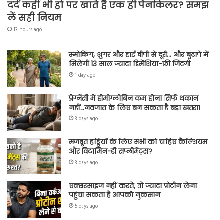
दर्द कहीं भी हो पर खाते हैं एक ही पेनकिलर? समझ
लें सही नियम
13 hours ago
स्मोकिंग, शुगर और हाई बीपी से दूरी… और बुढ़ापे में
मिलेगी 13 साल ज्यादा डिमेंशिया-फ्री जिंदगी
1 day ago
प्रेग्नेंसी में हीमोग्लोबिन कम होना सिर्फ थकान
नहीं…नवजात के लिए बन सकता है बड़ा खतरा!
3 days ago
मजबूत हड्डियों के लिए सभी को चाहिए कैल्शियम
और विटामिन-डी सप्लीमेंट्स?
3 days ago
एक्सरसाइज नहीं करते, तो ज्यादा प्रोटीन लेना
पहुंचा सकता है आपको नुकसान
5 days ago