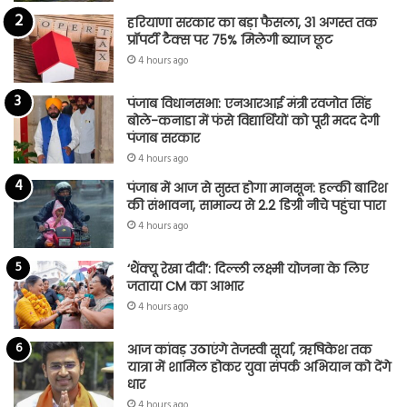
हरियाणा सरकार का बड़ा फैसला, 31 अगस्त तक
प्रॉपर्टी टैक्स पर 75% मिलेगी ब्याज छूट
4 hours ago
पंजाब विधानसभा: एनआरआई मंत्री रवजोत सिंह
बोले-कनाडा में फंसे विद्यार्थियों को पूरी मदद देगी
पंजाब सरकार
4 hours ago
पंजाब में आज से सुस्त होगा मानसून: हल्की बारिश
की संभावना, सामान्य से 2.2 डिग्री नीचे पहुंचा पारा
4 hours ago
‘थैंक्यू रेखा दीदी’: दिल्ली लक्ष्मी योजना के लिए
जताया CM का आभार
4 hours ago
आज कांवड़ उठाएंगे तेजस्वी सूर्या, ऋषिकेश तक
यात्रा में शामिल होकर युवा संपर्क अभियान को देंगे
धार
4 hours ago