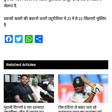
खेलना है.
वहाबी खजरी की कप्तानी वाली ट्यूनीशिया में 23 में से 22 खिलाड़ी मुस्लिम
हैं.
Fa
T
W
S
ce
wi
ha
ha
b
tt
ts
re
o
er
A
Related Articles
ok
p
p
पुरानी दिल्ली 6 का शानदार
टीम इंडिया से बाहर चल रहे