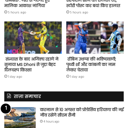
‘कमबैक’: जीत से गदगद हुए
सरफराज खान का छलका दर्द,
मालिक आकाश नांगिया
स्टोरी पोस्ट कर बयां किए हालात
5 hours ago
5 hours ago
संन्यास के बाद अजिंक्‍य रहाणे ने
रॉबिन उथप्पा की भविष्यवाणी;
सुनाया MS Dhoni से जुड़ा बेहद
पृथ्वी शॉ और कांबली का नाम
दिलचस्प किस्सा
लेकर चेताया
1 day ago
1 day ago
ताज़ा समाचार
करनाल से 10 अगस्त को प्रोग्रेसिव हरियाणा की नई
नींव रखेंगे सीएम सैनी
4 hours ago