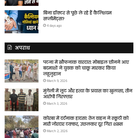
बिना डॉक्टर से पूछे ले रहे हैं कैल्शियम
सप्लीमेंट्स?
4 days ago
अपराध
पटना में खौफनाक वारदात: मोबाइल छीनने आए
बदमाशों ने युवक को चाकू मारकर किया
लहूलुहान
March 9, 2026
मुंगेली में लूट और हत्या के प्रयास का खुलासा, तीन
आरोपी गिरफ्तार
March 3, 2026
कोरबा में दर्दनाक हादसा: तेज वाहन ने स्कूटी को
मारी जोरदार टक्कर, उछलकर दूर गिरा शख्स
March 2, 2026