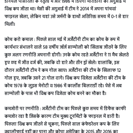
डेनियल पासारेला के नेतृत्व में और 1986 में डिएगो माराडोना की अगुआई में
विश्व कप जीता था। मेसी की अगुआई में टीम ने 2014 में अपना पांचवां
फाइनल खेला, लेकिन यहां उसे जर्मनी के हाथों अतिरिक्त समय में 0-1 से हार
मिली।
कोच करो कमाल : पिछले साल मई में अर्जेंटीनी टीम का कोच के रूप में
कार्यभार संभालने वाले 58 वर्षीय जॉर्ज साम्पोली को खिताब जीतने के लिए
कुछ अलग रणनीति अपनानी होगी। उनके कोच रहते अर्जेंटीना ने 11 मैच खेलते
हुए छह में जीत दर्ज की, जबकि दो हारे और तीन ड्रॉ खेले। हालांकि, इस
दौरान अर्जेंटीनी टीम ने कम गोल खाए। अर्जेंटीना की टीम के खिलाफ 12
गोल हुए, जबकि उसने 21 गोल दागे। विश्व कप विजेता अर्जेंटीना की टीम के
कोच 1978 के लुइस मेनोटी व 1986 में कार्लोस बिलरार्डो रहे। ऐसे में अब
साम्पोली के पास भी विश्व कप विजेता कोच बनने का मौका है।
कमजोरी पर रणनीति : अर्जेंटीनी टीम का पिछले कुछ समय में डिफेंस काफी
कमजोर रहा है जिसके कारण टीम मुख्य टूर्नामेंटों के फाइनल में हारी है।
पिछला विश्व कप जीतने से चूकना, पिछले साल कंफेडरेशन कप के लिए
क्वालीफाई नहीं कर पाना और कोपा अमेरिका के 2015 और 2016 का