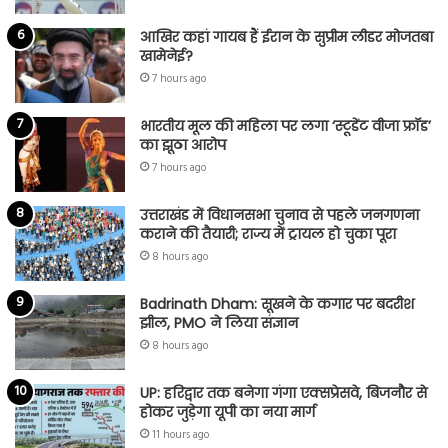
आखिर कहां गायब हैं ईरान के सुप्रीम लीडर मोजतबा
खामेनेई?
7 hours ago
भारतीय मूल की महिला पर लगा ‘स्टूडेंट वीजा फ्रॉड’
का झूठा आरोप
7 hours ago
उत्तराखंड में विधानसभा चुनाव से पहले जनगणना
कराने की तैयारी; राज्य में ट्रायल हो चुका पूरा
8 hours ago
Badrinath Dham: सूखने के कगार पर बदरीश
झील, PMO ने लिया संज्ञान
8 hours ago
UP: हरिद्वार तक बनेगा गंगा एक्सप्रेसवे, बिजनौर से
होकर जुड़ेगा यूपी का नया मार्ग
11 hours ago