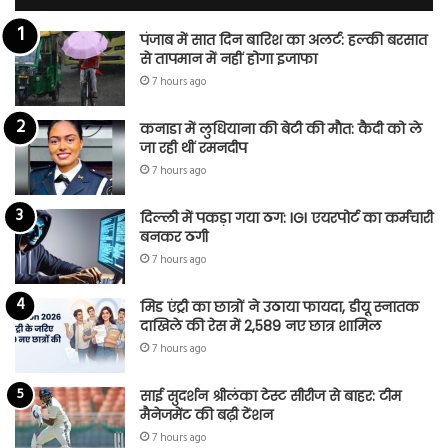
पंजाब में सात दिन बारिश का अलर्ट: हल्की बरसात
से तापमान में नहीं होगा इजाफा
7 hours ago
कनाडा में लुधियाना की बेटी की माैत: कैदी को ले
जा रही थीं रमनदीप
7 hours ago
दिल्ली में पकड़ा गया ठग: IGI एयरपोर्ट का कर्मचारी
बनकर ठगी
7 hours ago
मिड एंट्री का छात्रों ने उठाया फायदा, डीयू स्नातक
दाखिले की रेस में 2,589 नए छात्र शामिल
7 hours ago
साई सुदर्शन श्रीलंका टेस्ट सीरीज से बाहर: टीम
मैनेजमेंट की बढ़ी टेंशन
7 hours ago