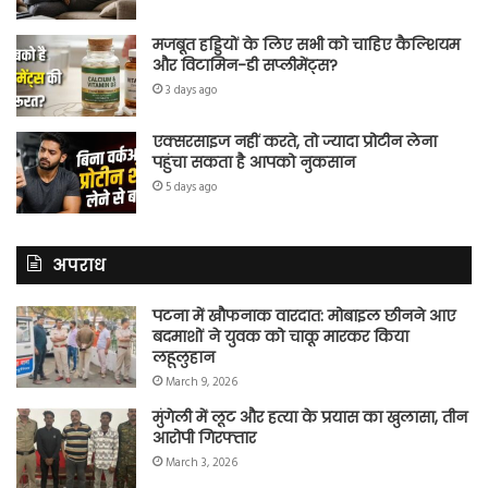
मजबूत हड्डियों के लिए सभी को चाहिए कैल्शियम
और विटामिन-डी सप्लीमेंट्स?
3 days ago
एक्सरसाइज नहीं करते, तो ज्यादा प्रोटीन लेना
पहुंचा सकता है आपको नुकसान
5 days ago
अपराध
पटना में खौफनाक वारदात: मोबाइल छीनने आए
बदमाशों ने युवक को चाकू मारकर किया
लहूलुहान
March 9, 2026
मुंगेली में लूट और हत्या के प्रयास का खुलासा, तीन
आरोपी गिरफ्तार
March 3, 2026