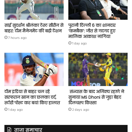
साई सुदर्शन श्रीलंका टेस्ट सीरीज से
पुरानी दिल्ली 6 का शानदार
बाहर: टीम मैनेजमेंट की बढ़ी टेंशन
‘कमबैक’: जीत से गदगद हुए
मालिक आकाश नांगिया
7 hours ago
1 day ago
टीम इंडिया से बाहर चल रहे
संन्यास के बाद अजिंक्‍य रहाणे ने
सरफराज खान का छलका दर्द,
सुनाया MS Dhoni से जुड़ा बेहद
स्टोरी पोस्ट कर बयां किए हालात
दिलचस्प किस्सा
1 day ago
2 days ago
ताज़ा समाचार