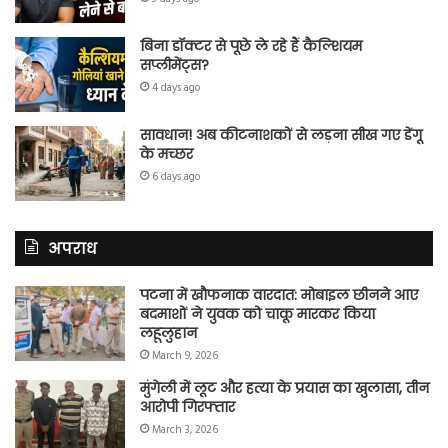
बिना डॉक्टर से पूछे ले रहे हैं कैल्शियम
सप्लीमेंट्स?
4 days ago
सावधान! अब कीटनाशकों से लड़ना सीख गए डेंगू
के मच्छर
6 days ago
अपराध
पटना में खौफनाक वारदात: मोबाइल छीनने आए
बदमाशों ने युवक को चाकू मारकर किया
लहूलुहान
March 9, 2026
मुंगेली में लूट और हत्या के प्रयास का खुलासा, तीन
आरोपी गिरफ्तार
March 3, 2026