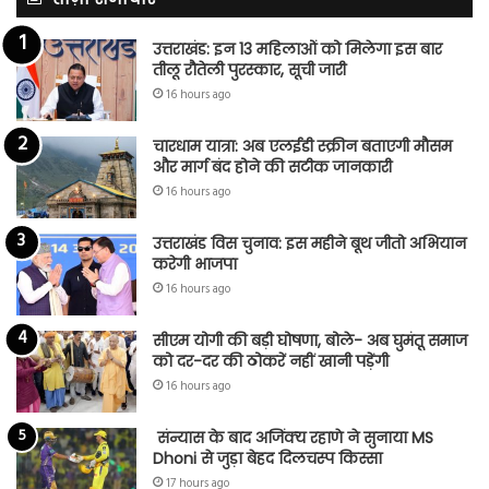
उत्तराखंड: इन 13 महिलाओं को मिलेगा इस बार
तीलू रौतेली पुरस्कार, सूची जारी
16 hours ago
चारधाम यात्रा: अब एलईडी स्क्रीन बताएगी मौसम
और मार्ग बंद होने की सटीक जानकारी
16 hours ago
उत्तराखंड विस चुनाव: इस महीने बूथ जीतो अभियान
करेगी भाजपा
16 hours ago
सीएम योगी की बड़ी घोषणा, बोले- अब घुमंतू समाज
को दर-दर की ठोकरें नहीं खानी पड़ेंगी
16 hours ago
संन्यास के बाद अजिंक्‍य रहाणे ने सुनाया MS
Dhoni से जुड़ा बेहद दिलचस्प किस्सा
17 hours ago