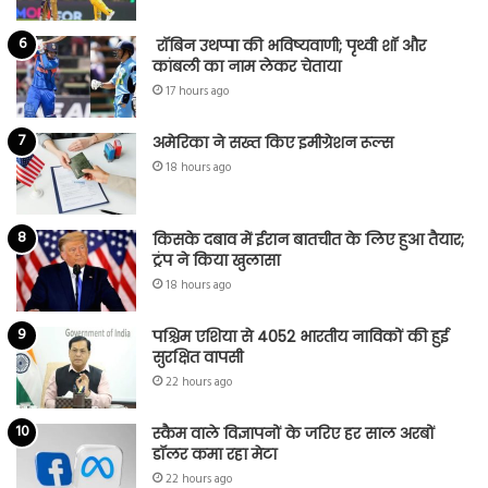
रॉबिन उथप्पा की भविष्यवाणी; पृथ्वी शॉ और
कांबली का नाम लेकर चेताया
17 hours ago
अमेरिका ने सख्त किए इमीग्रेशन रूल्स
18 hours ago
किसके दबाव में ईरान बातचीत के लिए हुआ तैयार;
ट्रंप ने किया खुलासा
18 hours ago
पश्चिम एशिया से 4052 भारतीय नाविकों की हुई
सुरक्षित वापसी
22 hours ago
स्कैम वाले विज्ञापनों के जरिए हर साल अरबों
डॉलर कमा रहा मेटा
22 hours ago