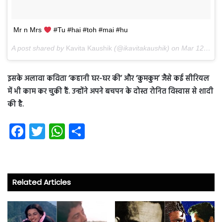
Mr n Mrs
#Tu #hai #toh #mai #hu
A post shared by
Kavita Kaushik
(@ikavitakaushik) on
Mar 12, 2018 at 11:16am PDT
इसके अलावा कविता ‘कहानी घर-घर की’ और ‘कुमकुम’ जैसे कई सीरियल
में भी काम कर चुकी हैं. उन्होंने अपने बचपन के दोस्त रोनित विस्वास से शादी
की है.
Fa
T
W
S
ce
wi
ha
ha
b
tt
ts
re
o
er
A
Related Articles
ok
p
p