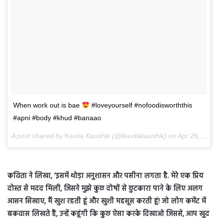
When work out is bae
#loveyourself #nofoodisworththis
#apni #body #khud #banaao
A post shared by
Kavita Kaushik
(@ikavitakaushik) on
Apr 26, 2018 at 12:41am PDT
कविता ने लिखा, ‘इसमें थोड़ा अनुशासन और पसीना लगता है. मेरे एक प्रिय
दोस्त से मदद मिली, जिसने मुझे कुछ दोषों से छुटकारा पाने के लिए अलग
आसन सिखाए, मैं खुश रहती हूं और खुशी महसूस करती हूं! जो लोग कमेंट में
बकवास लिखते हैं, उन्हें कहूंगी कि कुछ ऐसा करके दि‍खाओ जिससे, आप खुद