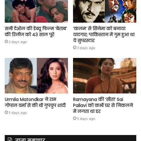
सनी देओल की डेब्यू फिल्म ‘बेताब’
‘कलम’ से सिनेमा को बनाया
की रिलीज को 43 साल पूरे
यादगार; पाकिस्तान में गुम हुआ था
ये सुपरस्टार
2 days ago
3 days ago
Urmila Matondkar ने राम
Ramayana की ‘सीता’ Sai
गोपाल वर्मा से की थी गुपचुप शादी
Pallavi को कभी घर से निकलने
में लगता था डर
5 days ago
5 days ago
ताज़ा समाचार