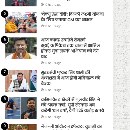
10 hours ago
‘थैंक्यू रेखा दीदी’: दिल्ली लक्ष्मी योजना
के लिए जताया CM का आभार
10 hours ago
आज कांवड़ उठाएंगे तेजस्वी
सूर्या, ऋषिकेश तक यात्रा में शामिल
होकर युवा संपर्क अभियान को देंगे
धार
10 hours ago
मुख्यमंत्री पुष्कर सिंह धामी की
अध्यक्षता में आज होगी मंत्रिमंडल की
बैठक
10 hours ago
कॉमनवेल्थ खेलों में गुलवीर सिंह ने
की ‘पदक वर्षा’, यूपी सरकार अब
करेगी ‘धन वर्षा’, देगी 1.25 करोड़ रुपये
10 hours ago
जेन-जी आंदोलन इफेक्ट: युवाओं का