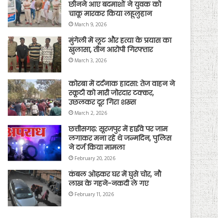
छीनने आए बदमाशों ने युवक को
चाकू मारकर किया लहूलुहान
March 9, 2026
मुंगेली में लूट और हत्या के प्रयास का
खुलासा, तीन आरोपी गिरफ्तार
March 3, 2026
कोरबा में दर्दनाक हादसा: तेज वाहन ने
स्कूटी को मारी जोरदार टक्कर,
उछलकर दूर गिरा शख्स
March 2, 2026
छत्तीसगढ़: सूरजपुर में हाईवे पर जाम
लगाकर मना रहे थे जन्मदिन, पुलिस
ने दर्ज किया मामला
February 20, 2026
कंबल ओढ़कर घर में घुसे चोर, नौ
लाख के गहने-नकदी ले गए
February 11, 2026