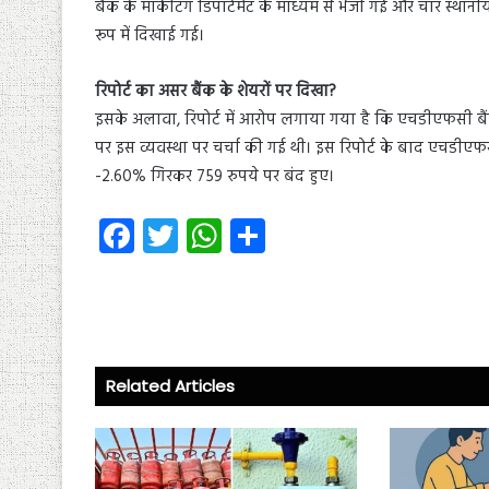
बैंक के मार्केटिंग डिपार्टमेंट के माध्यम से भेजी गई और चार स्था
रूप में दिखाई गई।
रिपोर्ट का असर बैंक के शेयरों पर दिखा?
इसके अलावा, रिपोर्ट में आरोप लगाया गया है कि एचडीएफसी बैं
पर इस व्यवस्था पर चर्चा की गई थी। इस रिपोर्ट के बाद एचडीए
-2.60% गिरकर 759 रुपये पर बंद हुए।
Fa
T
W
S
ce
wi
ha
ha
b
tt
ts
re
o
er
A
ok
p
Related Articles
p