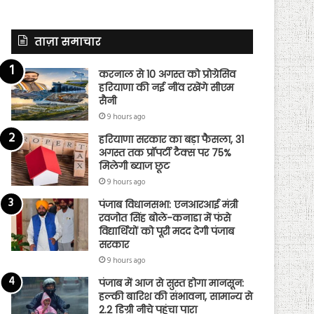
ताज़ा समाचार
करनाल से 10 अगस्त को प्रोग्रेसिव
हरियाणा की नई नींव रखेंगे सीएम
सैनी
9 hours ago
हरियाणा सरकार का बड़ा फैसला, 31
अगस्त तक प्रॉपर्टी टैक्स पर 75%
मिलेगी ब्याज छूट
9 hours ago
पंजाब विधानसभा: एनआरआई मंत्री
रवजोत सिंह बोले-कनाडा में फंसे
विद्यार्थियों को पूरी मदद देगी पंजाब
सरकार
9 hours ago
पंजाब में आज से सुस्त होगा मानसून:
हल्की बारिश की संभावना, सामान्य से
2.2 डिग्री नीचे पहुंचा पारा