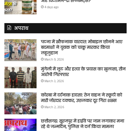
और विटामिन-डी सप्लीमेंट्स?
4 days ago
अपराध
पटना में खौफनाक वारदात: मोबाइल छीनने आए
बदमाशों ने युवक को चाकू मारकर किया
लहूलुहान
March 9, 2026
मुंगेली में लूट और हत्या के प्रयास का खुलासा, तीन
आरोपी गिरफ्तार
March 3, 2026
कोरबा में दर्दनाक हादसा: तेज वाहन ने स्कूटी को
मारी जोरदार टक्कर, उछलकर दूर गिरा शख्स
March 2, 2026
छत्तीसगढ़: सूरजपुर में हाईवे पर जाम लगाकर मना
रहे थे जन्मदिन, पुलिस ने दर्ज किया मामला