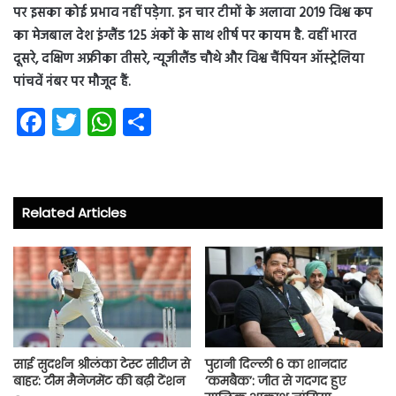
पर इसका कोई प्रभाव नहीं पड़ेगा. इन चार टीमों के अलावा 2019 विश्व कप
का मेजबाल देश इंग्लैंड 125 अंकों के साथ शीर्ष पर कायम है. वहीं भारत
दूसरे, दक्षिण अफ्रीका तीसरे, न्यूजीलैंड चौथे और विश्व चैंपियन ऑस्ट्रेलिया
पांचवें नंबर पर मौजूद हैं.
Fa
T
W
S
ce
wi
ha
ha
b
tt
ts
re
o
er
A
Related Articles
ok
p
p
साई सुदर्शन श्रीलंका टेस्ट सीरीज से
पुरानी दिल्ली 6 का शानदार
बाहर: टीम मैनेजमेंट की बढ़ी टेंशन
‘कमबैक’: जीत से गदगद हुए