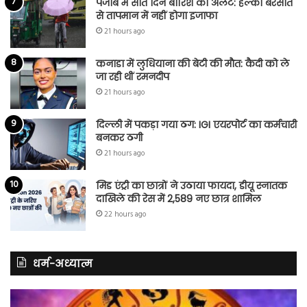
पंजाब में सात दिन बारिश का अलर्ट: हल्की बरसात
से तापमान में नहीं होगा इजाफा
21 hours ago
कनाडा में लुधियाना की बेटी की माैत: कैदी को ले
जा रही थीं रमनदीप
21 hours ago
दिल्ली में पकड़ा गया ठग: IGI एयरपोर्ट का कर्मचारी
बनकर ठगी
21 hours ago
मिड एंट्री का छात्रों ने उठाया फायदा, डीयू स्नातक
दाखिले की रेस में 2,589 नए छात्र शामिल
22 hours ago
धर्म-अध्यात्म