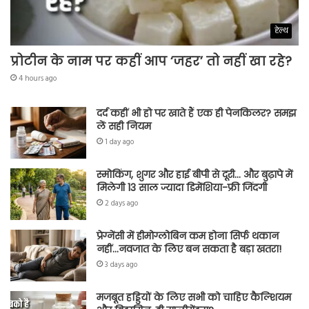
हेल्थ
प्रोटीन के नाम पर कहीं आप ‘जहर’ तो नहीं खा रहे?
4 hours ago
दर्द कहीं भी हो पर खाते हैं एक ही पेनकिलर? समझ
लें सही नियम
1 day ago
स्मोकिंग, शुगर और हाई बीपी से दूरी… और बुढ़ापे में
मिलेगी 13 साल ज्यादा डिमेंशिया-फ्री जिंदगी
2 days ago
प्रेग्नेंसी में हीमोग्लोबिन कम होना सिर्फ थकान
नहीं…नवजात के लिए बन सकता है बड़ा खतरा!
3 days ago
मजबूत हड्डियों के लिए सभी को चाहिए कैल्शियम