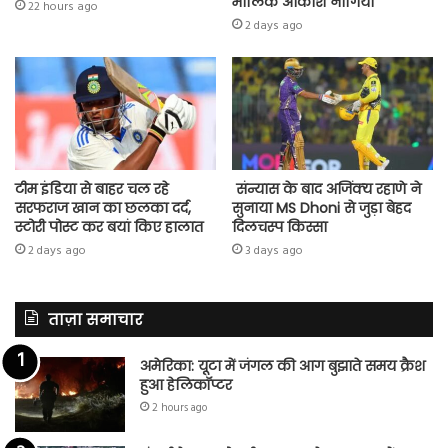
मालिक आकाश नांगिया
22 hours ago
2 days ago
टीम इंडिया से बाहर चल रहे
संन्यास के बाद अजिंक्‍य रहाणे ने
सरफराज खान का छलका दर्द,
सुनाया MS Dhoni से जुड़ा बेहद
स्टोरी पोस्ट कर बयां किए हालात
दिलचस्प किस्सा
2 days ago
3 days ago
ताज़ा समाचार
अमेरिका: यूटा में जंगल की आग बुझाते समय क्रैश
हुआ हेलिकॉप्टर
2 hours ago