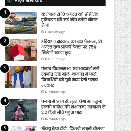
ताज़ा समाचार
करनाल से 10 अगस्त को प्रोग्रेसिव
हरियाणा की नई नींव रखेंगे सीएम
सैनी
10 minutes ago
हरियाणा सरकार का बड़ा फैसला, 31
अगस्त तक प्रॉपर्टी टैक्स पर 75%
मिलेगी ब्याज छूट
11 minutes ago
पंजाब विधानसभा: एनआरआई मंत्री
रवजोत सिंह बोले-कनाडा में फंसे
विद्यार्थियों को पूरी मदद देगी पंजाब
सरकार
12 minutes ago
पंजाब में आज से सुस्त होगा मानसून:
हल्की बारिश की संभावना, सामान्य से
2.2 डिग्री नीचे पहुंचा पारा
16 minutes ago
‘थैंक्यू रेखा दीदी’: दिल्ली लक्ष्मी योजना