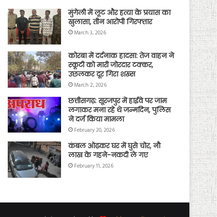
मुंगेली में लूट और हत्या के प्रयास का
खुलासा, तीन आरोपी गिरफ्तार
March 3, 2026
कोरबा में दर्दनाक हादसा: तेज वाहन ने
स्कूटी को मारी जोरदार टक्कर,
उछलकर दूर गिरा शख्स
March 2, 2026
छत्तीसगढ़: सूरजपुर में हाईवे पर जाम
लगाकर मना रहे थे जन्मदिन, पुलिस
ने दर्ज किया मामला
February 20, 2026
कंबल ओढ़कर घर में घुसे चोर, नौ
लाख के गहने-नकदी ले गए
February 11, 2026