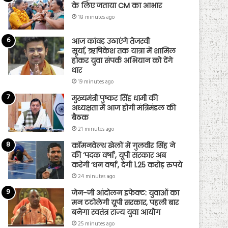
के लिए जताया CM का आभार
18 minutes ago
आज कांवड़ उठाएंगे तेजस्वी
सूर्या, ऋषिकेश तक यात्रा में शामिल
होकर युवा संपर्क अभियान को देंगे
धार
19 minutes ago
मुख्यमंत्री पुष्कर सिंह धामी की
अध्यक्षता में आज होगी मंत्रिमंडल की
बैठक
21 minutes ago
कॉमनवेल्थ खेलों में गुलवीर सिंह ने
की ‘पदक वर्षा’, यूपी सरकार अब
करेगी ‘धन वर्षा’, देगी 1.25 करोड़ रुपये
24 minutes ago
जेन-जी आंदोलन इफेक्ट: युवाओं का
मन टटोलेगी यूपी सरकार, पहली बार
बनेगा स्वतंत्र राज्य युवा आयोग
25 minutes ago