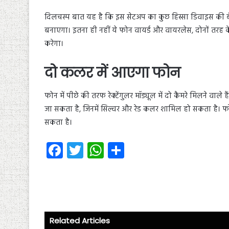
दिलचस्प बात यह है कि इस सेटअप का कुछ हिस्सा डिवाइस की ब
बनाएगा। इतना ही नहीं ये फोन वायर्ड और वायरलेस, दोनों तरह
करेगा।
दो कलर में आएगा फोन
फोन में पीछे की तरफ रेक्टेंगुलर मॉड्यूल में दो कैमरे मिलने वा
जा सकता है, जिनमें सिल्वर और रेड कलर शामिल हो सकता है।
सकता है।
Fa
T
W
S
ce
wi
ha
ha
b
tt
ts
re
o
er
A
ok
p
Related Articles