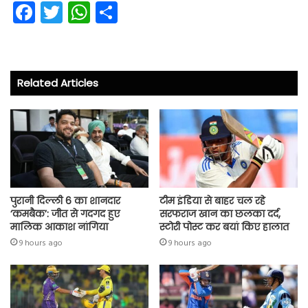
Fa
T
W
S
ce
wi
ha
ha
b
tt
ts
re
o
er
A
Related Articles
ok
p
p
पुरानी दिल्ली 6 का शानदार
टीम इंडिया से बाहर चल रहे
‘कमबैक’: जीत से गदगद हुए
सरफराज खान का छलका दर्द,
मालिक आकाश नांगिया
स्टोरी पोस्ट कर बयां किए हालात
9 hours ago
9 hours ago