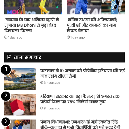
संन्यास के बाद अजिंक्‍य रहाणे ने
रॉबिन उथप्पा की भविष्यवाणी;
सुनाया MS Dhoni से जुड़ा बेहद
पृथ्वी शॉ और कांबली का नाम
दिलचस्प किस्सा
लेकर चेताया
1 day ago
1 day ago
ताज़ा समाचार
करनाल से 10 अगस्त को प्रोग्रेसिव हरियाणा की नई
नींव रखेंगे सीएम सैनी
8 hours ago
हरियाणा सरकार का बड़ा फैसला, 31 अगस्त तक
प्रॉपर्टी टैक्स पर 75% मिलेगी ब्याज छूट
8 hours ago
पंजाब विधानसभा: एनआरआई मंत्री रवजोत सिंह
बोले-कनाडा में फंसे विद्यार्थियों को पूरी मदद देगी