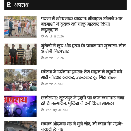
अपराध
पटना में खौफनाक वारदात: मोबाइल छीनने आए
बदमाशों ने युवक को चाकू मारकर किया
लहूलुहान
March 9, 2026
मुंगेली में लूट और हत्या के प्रयास का खुलासा, तीन
आरोपी गिरफ्तार
March 3, 2026
कोरबा में दर्दनाक हादसा: तेज वाहन ने स्कूटी को
मारी जोरदार टक्कर, उछलकर दूर गिरा शख्स
March 2, 2026
छत्तीसगढ़: सूरजपुर में हाईवे पर जाम लगाकर मना
रहे थे जन्मदिन, पुलिस ने दर्ज किया मामला
February 20, 2026
कंबल ओढ़कर घर में घुसे चोर, नौ लाख के गहने-
नकदी ले गए