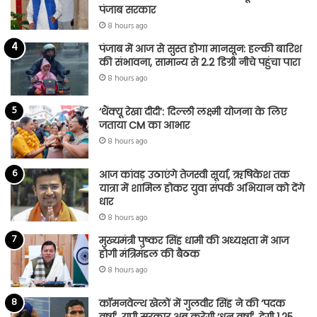
पंजाब सरकार
8 hours ago
पंजाब में आज से सुस्त होगा मानसून: हल्की बारिश
की संभावना, सामान्य से 2.2 डिग्री नीचे पहुंचा पारा
8 hours ago
‘थैंक्यू रेखा दीदी’: दिल्ली लक्ष्मी योजना के लिए
जताया CM का आभार
8 hours ago
आज कांवड़ उठाएंगे तेजस्वी सूर्या, ऋषिकेश तक
यात्रा में शामिल होकर युवा संपर्क अभियान को देंगे
धार
8 hours ago
मुख्यमंत्री पुष्कर सिंह धामी की अध्यक्षता में आज
होगी मंत्रिमंडल की बैठक
8 hours ago
कॉमनवेल्थ खेलों में गुलवीर सिंह ने की ‘पदक
वर्षा’, यूपी सरकार अब करेगी ‘धन वर्षा’, देगी 1.25