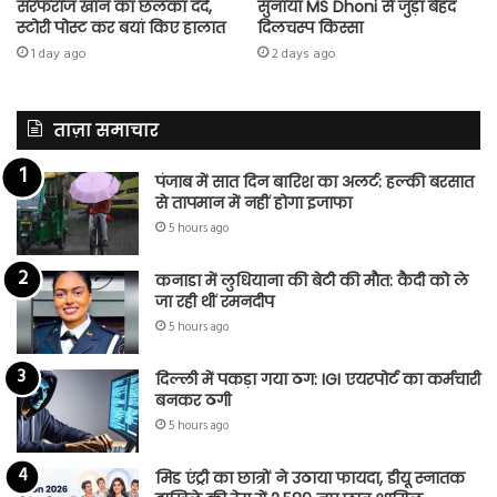
सरफराज खान का छलका दर्द,
सुनाया MS Dhoni से जुड़ा बेहद
स्टोरी पोस्ट कर बयां किए हालात
दिलचस्प किस्सा
1 day ago
2 days ago
ताज़ा समाचार
पंजाब में सात दिन बारिश का अलर्ट: हल्की बरसात
से तापमान में नहीं होगा इजाफा
5 hours ago
कनाडा में लुधियाना की बेटी की माैत: कैदी को ले
जा रही थीं रमनदीप
5 hours ago
दिल्ली में पकड़ा गया ठग: IGI एयरपोर्ट का कर्मचारी
बनकर ठगी
5 hours ago
मिड एंट्री का छात्रों ने उठाया फायदा, डीयू स्नातक