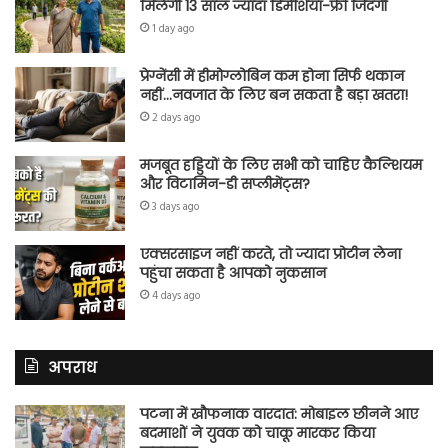
मिलेगी 13 साल ज्यादा डिमेंशिया-फ्री जिंदगी
1 day ago
प्रेग्नेंसी में हीमोग्लोबिन कम होना सिर्फ थकान
नहीं…नवजात के लिए बन सकता है बड़ा खतरा!
2 days ago
मजबूत हड्डियों के लिए सभी को चाहिए कैल्शियम
और विटामिन-डी सप्लीमेंट्स?
3 days ago
एक्सरसाइज नहीं करते, तो ज्यादा प्रोटीन लेना
पहुंचा सकता है आपको नुकसान
4 days ago
अपराध
पटना में खौफनाक वारदात: मोबाइल छीनने आए
बदमाशों ने युवक को चाकू मारकर किया