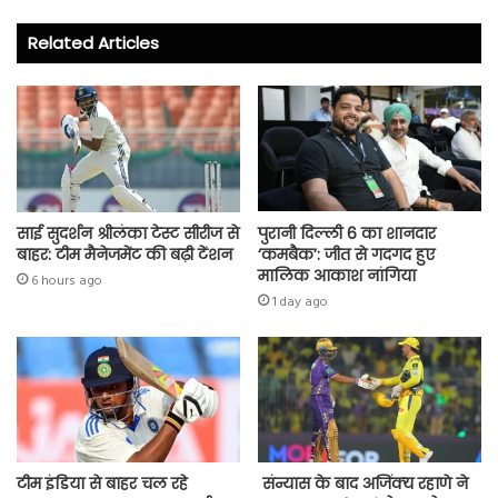
o
er
A
Related Articles
ok
p
p
साई सुदर्शन श्रीलंका टेस्ट सीरीज से
पुरानी दिल्ली 6 का शानदार
बाहर: टीम मैनेजमेंट की बढ़ी टेंशन
‘कमबैक’: जीत से गदगद हुए
मालिक आकाश नांगिया
6 hours ago
1 day ago
टीम इंडिया से बाहर चल रहे
संन्यास के बाद अजिंक्‍य रहाणे ने