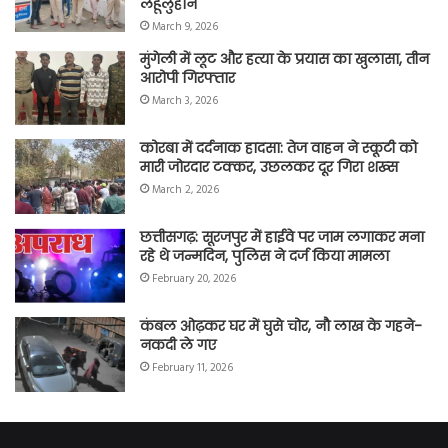
लहूलुहान
March 9, 2026
मुंगेली में लूट और हत्या के प्रयास का खुलासा, तीन
आरोपी गिरफ्तार
March 3, 2026
कोरबा में दर्दनाक हादसा: तेज वाहन ने स्कूटी को
मारी जोरदार टक्कर, उछलकर दूर गिरा शख्स
March 2, 2026
छत्तीसगढ़: सूरजपुर में हाईवे पर जाम लगाकर मना
रहे थे जन्मदिन, पुलिस ने दर्ज किया मामला
February 20, 2026
कंबल ओढ़कर घर में घुसे चोर, नौ लाख के गहने-
नकदी ले गए
February 11, 2026