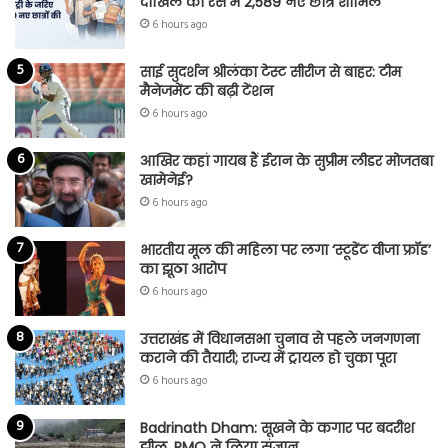
दाखिले की रेस में 2,589 नए छात्र शामिल
6 hours ago
साई सुदर्शन श्रीलंका टेस्ट सीरीज से बाहर: टीम
मैनेजमेंट की बढ़ी टेंशन
6 hours ago
आखिर कहां गायब हैं ईरान के सुप्रीम लीडर मोजतबा
खामेनेई?
6 hours ago
भारतीय मूल की महिला पर लगा ‘स्टूडेंट वीजा फ्रॉड’
का झूठा आरोप
6 hours ago
उत्तराखंड में विधानसभा चुनाव से पहले जनगणना
कराने की तैयारी; राज्य में ट्रायल हो चुका पूरा
6 hours ago
Badrinath Dham: सूखने के कगार पर बदरीश
झील, PMO ने लिया संज्ञान