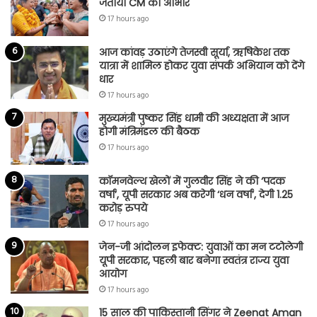
जताया CM का आभार
17 hours ago
आज कांवड़ उठाएंगे तेजस्वी सूर्या, ऋषिकेश तक
यात्रा में शामिल होकर युवा संपर्क अभियान को देंगे
धार
17 hours ago
मुख्यमंत्री पुष्कर सिंह धामी की अध्यक्षता में आज
होगी मंत्रिमंडल की बैठक
17 hours ago
कॉमनवेल्थ खेलों में गुलवीर सिंह ने की ‘पदक
वर्षा’, यूपी सरकार अब करेगी ‘धन वर्षा’, देगी 1.25
करोड़ रुपये
17 hours ago
जेन-जी आंदोलन इफेक्ट: युवाओं का मन टटोलेगी
यूपी सरकार, पहली बार बनेगा स्वतंत्र राज्य युवा
आयोग
17 hours ago
15 साल की पाकिस्तानी सिंगर ने Zeenat Aman