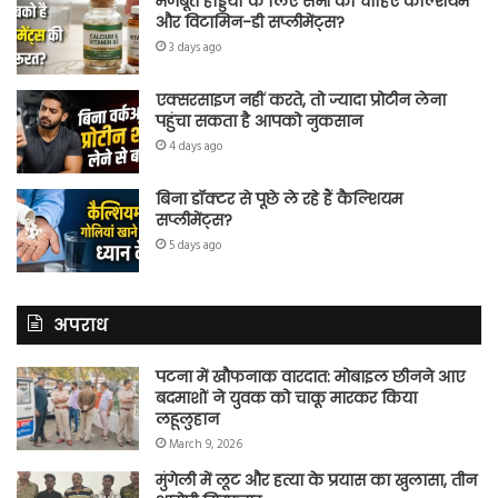
मजबूत हड्डियों के लिए सभी को चाहिए कैल्शियम
और विटामिन-डी सप्लीमेंट्स?
3 days ago
एक्सरसाइज नहीं करते, तो ज्यादा प्रोटीन लेना
पहुंचा सकता है आपको नुकसान
4 days ago
बिना डॉक्टर से पूछे ले रहे हैं कैल्शियम
सप्लीमेंट्स?
5 days ago
अपराध
पटना में खौफनाक वारदात: मोबाइल छीनने आए
बदमाशों ने युवक को चाकू मारकर किया
लहूलुहान
March 9, 2026
मुंगेली में लूट और हत्या के प्रयास का खुलासा, तीन