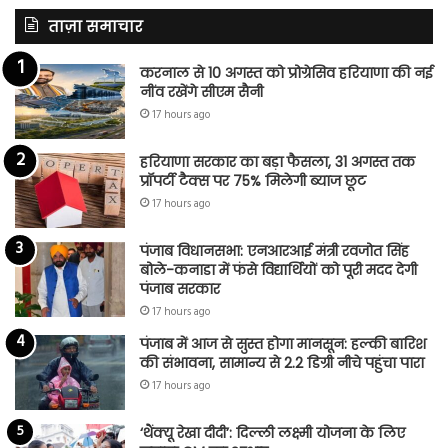
ताज़ा समाचार
करनाल से 10 अगस्त को प्रोग्रेसिव हरियाणा की नई
नींव रखेंगे सीएम सैनी
17 hours ago
हरियाणा सरकार का बड़ा फैसला, 31 अगस्त तक
प्रॉपर्टी टैक्स पर 75% मिलेगी ब्याज छूट
17 hours ago
पंजाब विधानसभा: एनआरआई मंत्री रवजोत सिंह
बोले-कनाडा में फंसे विद्यार्थियों को पूरी मदद देगी
पंजाब सरकार
17 hours ago
पंजाब में आज से सुस्त होगा मानसून: हल्की बारिश
की संभावना, सामान्य से 2.2 डिग्री नीचे पहुंचा पारा
17 hours ago
‘थैंक्यू रेखा दीदी’: दिल्ली लक्ष्मी योजना के लिए