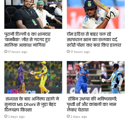
p
पुरानी दिल्ली 6 का शानदार
टीम इंडिया से बाहर चल रहे
‘कमबैक’: जीत से गदगद हुए
सरफराज खान का छलका दर्द,
मालिक आकाश नांगिया
स्टोरी पोस्ट कर बयां किए हालात
17 hours ago
17 hours ago
संन्यास के बाद अजिंक्‍य रहाणे ने
रॉबिन उथप्पा की भविष्यवाणी;
सुनाया MS Dhoni से जुड़ा बेहद
पृथ्वी शॉ और कांबली का नाम
दिलचस्प किस्सा
लेकर चेताया
2 days ago
2 days ago