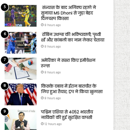
संन्यास के बाद अजिंक्‍य रहाणे ने
सुनाया MS Dhoni से जुड़ा बेहद
दिलचस्प किस्सा
8 hours ago
रॉबिन उथप्पा की भविष्यवाणी; पृथ्वी
शॉ और कांबली का नाम लेकर चेताया
8 hours ago
अमेरिका ने सख्त किए इमीग्रेशन
रूल्स
8 hours ago
किसके दबाव में ईरान बातचीत के
लिए हुआ तैयार; ट्रंप ने किया खुलासा
8 hours ago
पश्चिम एशिया से 4052 भारतीय
नाविकों की हुई सुरक्षित वापसी
12 hours ago