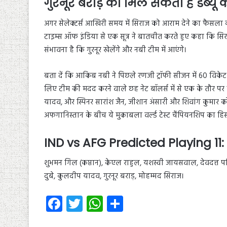
गुरनूर बराड़ को मिल सकता है डेब्यू
अगर सेलेक्टर्स आखिरी समय में सिराज को आराम देने का फैसला करते
टाइम्स ऑफ इंडिया से एक सूत्र ने बातचीत करते हुए कहा कि सिरा
संभावना है कि गुरनूर खेलेंगे और नबी टीम में आएंगे।
बता दें कि आकिब नबी ने पिछले रणजी ट्रॉफी सीजन में 60 विकेट
लिए टीम की मदद करने वाले छह नेट बॉलर्स में से एक के तौर पर भा
यादव, और स्पिनर सारांश जैन, जीशान अंसारी और शिवांग कुमार क
अफगानिस्तान के बीच ये मुकाबला वर्ल्ड टेस्ट चैंपियनशिप का हिस्स
IND vs AFG Predicted Playing 11: 
शुभमन गिल (कप्तान), केएल राहुल, यशस्वी जायसवाल, देवदत्त पडिक
दुबे, कुलदीप यादव, गुरनूर बराड़, मोहम्मद सिराज।
Fa
T
W
S
ce
wi
ha
ha