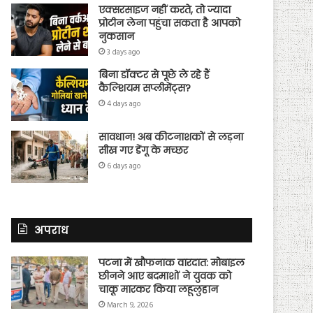
एक्सरसाइज नहीं करते, तो ज्यादा
प्रोटीन लेना पहुंचा सकता है आपको
नुकसान
3 days ago
बिना डॉक्टर से पूछे ले रहे हैं
कैल्शियम सप्लीमेंट्स?
4 days ago
सावधान! अब कीटनाशकों से लड़ना
सीख गए डेंगू के मच्छर
6 days ago
अपराध
पटना में खौफनाक वारदात: मोबाइल
छीनने आए बदमाशों ने युवक को
चाकू मारकर किया लहूलुहान
March 9, 2026