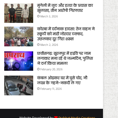
मुंगेली में लूट और हत्या के प्रयास का
खुलासा, तीन आरोपी गिरफ्तार
March 3, 2026
कोरबा में दर्दनाक हादसा: तेज वाहन ने
स्कूटी को मारी जोरदार टक्कर,
उछलकर दूर गिरा शख्स
March 2, 2026
छत्तीसगढ़: सूरजपुर में हाईवे पर जाम
लगाकर मना रहे थे जन्मदिन, पुलिस
ने दर्ज किया मामला
February 20, 2026
कंबल ओढ़कर घर में घुसे चोर, नौ
लाख के गहने-नकदी ले गए
February 11, 2026