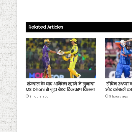
b
tt
ts
re
o
er
A
ok
p
Related Articles
p
संन्यास के बाद अजिंक्‍य रहाणे ने सुनाया
रॉबिन उथप्पा क
MS Dhoni से जुड़ा बेहद दिलचस्प किस्सा
और कांबली का
8 hours ago
8 hours ago