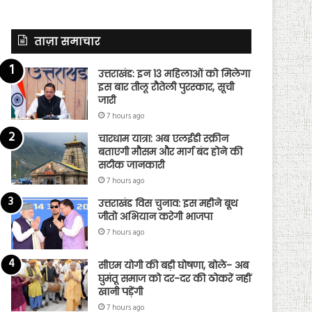
ताज़ा समाचार
उत्तराखंड: इन 13 महिलाओं को मिलेगा
इस बार तीलू रौतेली पुरस्कार, सूची
जारी
7 hours ago
चारधाम यात्रा: अब एलईडी स्क्रीन
बताएगी मौसम और मार्ग बंद होने की
सटीक जानकारी
7 hours ago
उत्तराखंड विस चुनाव: इस महीने बूथ
जीतो अभियान करेगी भाजपा
7 hours ago
सीएम योगी की बड़ी घोषणा, बोले- अब
घुमंतू समाज को दर-दर की ठोकरें नहीं
खानी पड़ेंगी
7 hours ago