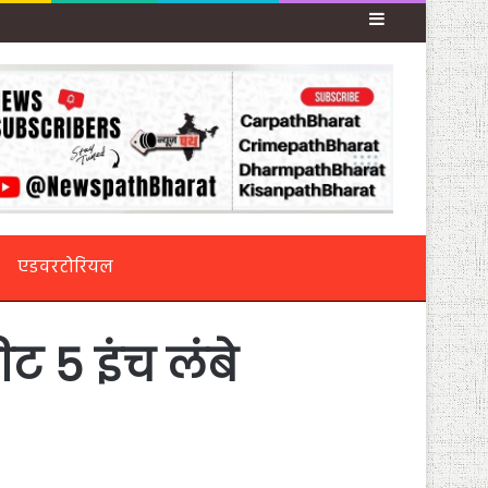
Sidebar
एडवरटोरियल
ट 5 इंच लंबे