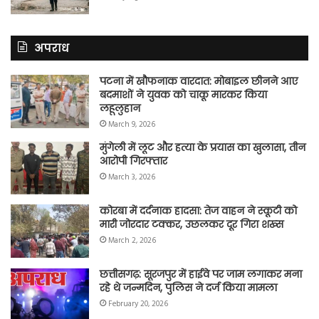
अपराध
पटना में खौफनाक वारदात: मोबाइल छीनने आए
बदमाशों ने युवक को चाकू मारकर किया
लहूलुहान
March 9, 2026
मुंगेली में लूट और हत्या के प्रयास का खुलासा, तीन
आरोपी गिरफ्तार
March 3, 2026
कोरबा में दर्दनाक हादसा: तेज वाहन ने स्कूटी को
मारी जोरदार टक्कर, उछलकर दूर गिरा शख्स
March 2, 2026
छत्तीसगढ़: सूरजपुर में हाईवे पर जाम लगाकर मना
रहे थे जन्मदिन, पुलिस ने दर्ज किया मामला
February 20, 2026