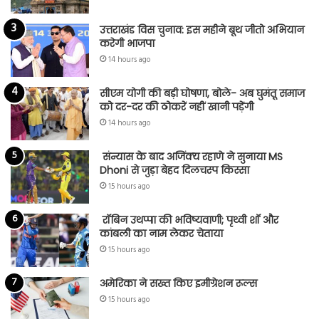
उत्तराखंड विस चुनाव: इस महीने बूथ जीतो अभियान
करेगी भाजपा
14 hours ago
सीएम योगी की बड़ी घोषणा, बोले- अब घुमंतू समाज
को दर-दर की ठोकरें नहीं खानी पड़ेंगी
14 hours ago
संन्यास के बाद अजिंक्‍य रहाणे ने सुनाया MS
Dhoni से जुड़ा बेहद दिलचस्प किस्सा
15 hours ago
रॉबिन उथप्पा की भविष्यवाणी; पृथ्वी शॉ और
कांबली का नाम लेकर चेताया
15 hours ago
अमेरिका ने सख्त किए इमीग्रेशन रूल्स
15 hours ago