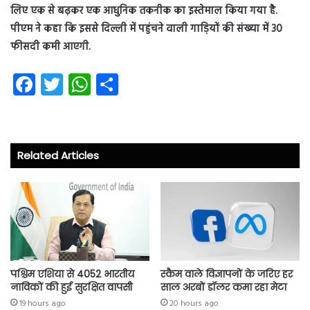
लिए एक से बढ़कर एक आधुनिक तकनीक का इस्तेमाल किया गया है.
पीएम ने कहा कि इससे दिल्ली में पहुंचने वाली गाड़ियों की संख्या में 30
फीसदी कमी आएगी.
Fa
T
W
S
ce
wi
ha
ha
b
tt
ts
re
o
er
A
Related Articles
ok
p
p
पश्चिम एशिया से 4052 भारतीय
स्कैम वाले विज्ञापनों के जरिए हर
नाविकों की हुई सुरक्षित वापसी
साल अरबों डॉलर कमा रहा मेटा
19 hours ago
20 hours ago