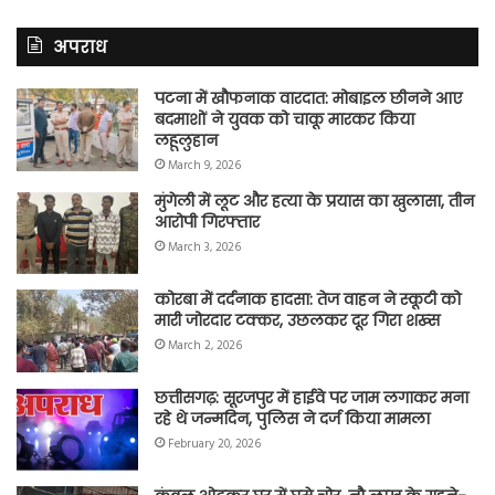
अपराध
पटना में खौफनाक वारदात: मोबाइल छीनने आए
बदमाशों ने युवक को चाकू मारकर किया
लहूलुहान
March 9, 2026
मुंगेली में लूट और हत्या के प्रयास का खुलासा, तीन
आरोपी गिरफ्तार
March 3, 2026
कोरबा में दर्दनाक हादसा: तेज वाहन ने स्कूटी को
मारी जोरदार टक्कर, उछलकर दूर गिरा शख्स
March 2, 2026
छत्तीसगढ़: सूरजपुर में हाईवे पर जाम लगाकर मना
रहे थे जन्मदिन, पुलिस ने दर्ज किया मामला
February 20, 2026