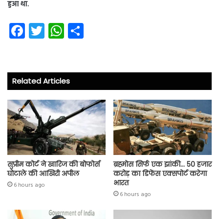
हुआ था.
Fa
T
W
S
ce
wi
ha
ha
b
tt
ts
re
o
er
A
Related Articles
ok
p
p
सुप्रीम कोर्ट ने खारिज की बोफोर्स
ब्रह्मोस सिर्फ एक झांकी… 50 हजार
घोटाले की आखिरी अपील
करोड़ का डिफेंस एक्सपोर्ट करेगा
भारत
6 hours ago
6 hours ago