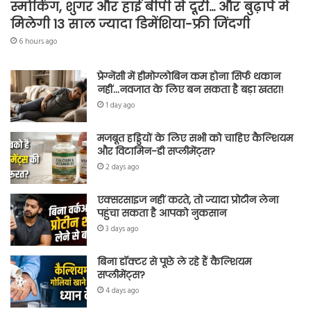
स्मोकिंग, शुगर और हाई बीपी से दूरी… और बुढ़ापे में
मिलेगी 13 साल ज्यादा डिमेंशिया-फ्री जिंदगी
6 hours ago
प्रेग्नेंसी में हीमोग्लोबिन कम होना सिर्फ थकान
नहीं…नवजात के लिए बन सकता है बड़ा खतरा!
1 day ago
मजबूत हड्डियों के लिए सभी को चाहिए कैल्शियम
और विटामिन-डी सप्लीमेंट्स?
2 days ago
एक्सरसाइज नहीं करते, तो ज्यादा प्रोटीन लेना
पहुंचा सकता है आपको नुकसान
3 days ago
बिना डॉक्टर से पूछे ले रहे हैं कैल्शियम
सप्लीमेंट्स?
4 days ago