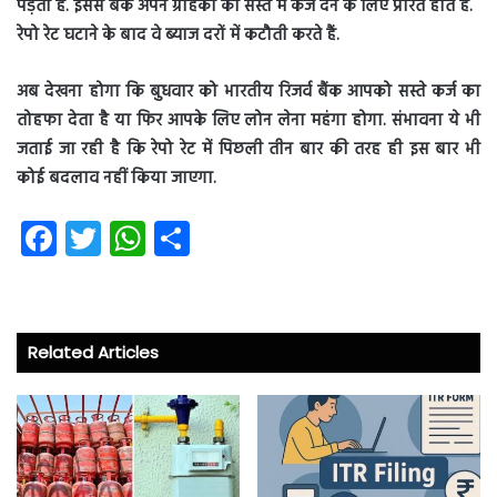
पड़ता है. इससे बैंक अपने ग्राहकों को सस्ते में कर्ज देने के लिए प्रेरित होते हैं.
रेपो रेट घटाने के बाद वे ब्याज दरों में कटौती करते हैं.
अब देखना होगा कि बुधवार को भारतीय रिजर्व बैंक आपको सस्ते कर्ज का
तोहफा देता है या फिर आपके लिए लोन लेना महंगा होगा. संभावना ये भी
जताई जा रही है कि रेपो रेट में पिछली तीन बार की तरह ही इस बार भी
कोई बदलाव नहीं किया जाएगा.
Fa
T
W
S
ce
wi
ha
ha
b
tt
ts
re
o
er
A
Related Articles
ok
p
p