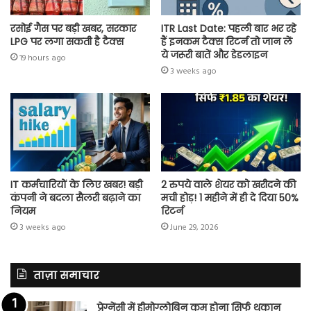
रसोई गैस पर बड़ी खबर, सरकार
ITR Last Date: पहली बार भर रहे
LPG पर लगा सकती है टैक्स
हैं इनकम टैक्स रिटर्न तो जान लें
ये जरूरी बातें और डेडलाइन
19 hours ago
3 weeks ago
IT कर्मचारियों के लिए खबर! बड़ी
2 रुपये वाले शेयर को खरीदने की
कंपनी ने बदला सैलरी बढ़ाने का
मची होड़! 1 महीने में ही दे दिया 50%
नियम
रिटर्न
3 weeks ago
June 29, 2026
ताज़ा समाचार
प्रेग्नेंसी में हीमोग्लोबिन कम होना सिर्फ थकान