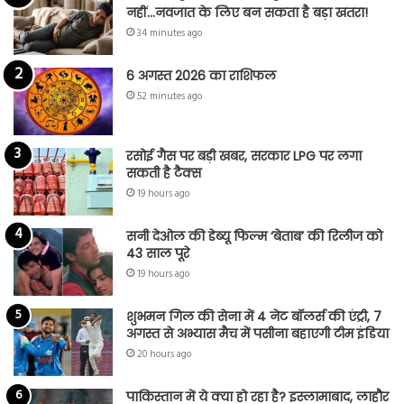
नहीं…नवजात के लिए बन सकता है बड़ा खतरा!
34 minutes ago
6 अगस्त 2026 का राशिफल
52 minutes ago
रसोई गैस पर बड़ी खबर, सरकार LPG पर लगा
सकती है टैक्स
19 hours ago
सनी देओल की डेब्यू फिल्म ‘बेताब’ की रिलीज को
43 साल पूरे
19 hours ago
शुभमन गिल की सेना में 4 नेट बॉलर्स की एंट्री, 7
अगस्त से अभ्यास मैच में पसीना बहाएगी टीम इंडिया
20 hours ago
पाकिस्तान में ये क्या हो रहा है? इस्लामाबाद, लाहौर