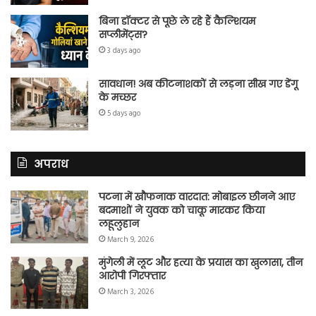
बिना डॉक्टर से पूछे ले रहे हैं कैल्शियम
सप्लीमेंट्स?
3 days ago
सावधान! अब कीटनाशकों से लड़ना सीख गए डेंगू
के मच्छर
5 days ago
अपराध
पटना में खौफनाक वारदात: मोबाइल छीनने आए
बदमाशों ने युवक को चाकू मारकर किया
लहूलुहान
March 9, 2026
मुंगेली में लूट और हत्या के प्रयास का खुलासा, तीन
आरोपी गिरफ्तार
March 3, 2026