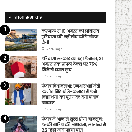
ताज़ा समाचार
करनाल से 10 अगस्त को प्रोग्रेसिव
हरियाणा की नई नींव रखेंगे सीएम
सैनी
15 hours ago
हरियाणा सरकार का बड़ा फैसला, 31
अगस्त तक प्रॉपर्टी टैक्स पर 75%
मिलेगी ब्याज छूट
16 hours ago
पंजाब विधानसभा: एनआरआई मंत्री
रवजोत सिंह बोले-कनाडा में फंसे
विद्यार्थियों को पूरी मदद देगी पंजाब
सरकार
16 hours ago
पंजाब में आज से सुस्त होगा मानसून:
हल्की बारिश की संभावना, सामान्य से
2.2 डिग्री नीचे पहुंचा पारा