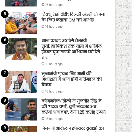
16 hours ago
‘थैंक्यू रेखा दीदी’: दिल्ली लक्ष्मी योजना
के लिए जताया CM का आभार
16 hours ago
आज कांवड़ उठाएंगे तेजस्वी
सूर्या, ऋषिकेश तक यात्रा में शामिल
होकर युवा संपर्क अभियान को देंगे
धार
16 hours ago
मुख्यमंत्री पुष्कर सिंह धामी की
अध्यक्षता में आज होगी मंत्रिमंडल की
बैठक
16 hours ago
कॉमनवेल्थ खेलों में गुलवीर सिंह ने
की ‘पदक वर्षा’, यूपी सरकार अब
करेगी ‘धन वर्षा’, देगी 1.25 करोड़ रुपये
16 hours ago
जेन-जी आंदोलन इफेक्ट: युवाओं का