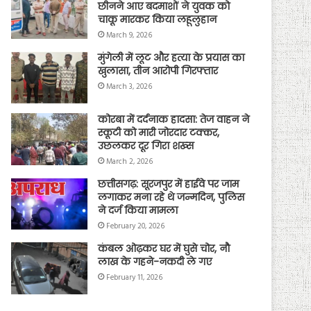
छीनने आए बदमाशों ने युवक को
चाकू मारकर किया लहूलुहान
March 9, 2026
मुंगेली में लूट और हत्या के प्रयास का
खुलासा, तीन आरोपी गिरफ्तार
March 3, 2026
कोरबा में दर्दनाक हादसा: तेज वाहन ने
स्कूटी को मारी जोरदार टक्कर,
उछलकर दूर गिरा शख्स
March 2, 2026
छत्तीसगढ़: सूरजपुर में हाईवे पर जाम
लगाकर मना रहे थे जन्मदिन, पुलिस
ने दर्ज किया मामला
February 20, 2026
कंबल ओढ़कर घर में घुसे चोर, नौ
लाख के गहने-नकदी ले गए
February 11, 2026