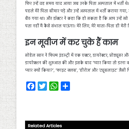
फिर उन्हें वह समय याद आया जब उनके पिता अस्पताल में भर्ती थ
पहले मेरे पिता बीमार पड़े और उन्हें अस्पताल में भर्ती कराया गया
बैठ गया था। और डॉक्टर ने कहा कि हो सकता है कि आप उन्हें खो दें
पता नहीं मैं कैसे संभाल पाऊंगा। मेरे लिए, मेरे माता-पिता ही मेरी ज
इन मूवीज में कर चुके हैं काम
सोहेल खान ने फिल्म इंडस्ट्री में एक एक्टर, डायरेक्टर, प्रोड्यूसर 
डायरेक्शन की शुरुआत की और इसके बाद ‘प्यार किया तो डरना क्या’ औ
प्यार क्यों किया?’, ‘फाइट क्लब’, ‘हीरोज’ और ‘ट्यूबलाइट’ जैसी फि
Fa
T
W
S
ce
wi
ha
ha
b
tt
ts
re
o
er
A
ok
p
Related Articles