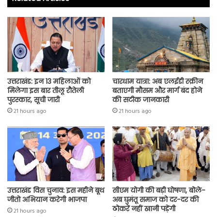
ok
p
p
उत्तराखंड: इन 13 महिलाओं को
चारधाम यात्रा: अब एलईडी स्क्रीन
मिलेगा इस बार तीलू रौतेली
बताएगी मौसम और मार्ग बंद होने
पुरस्कार, सूची जारी
की सटीक जानकारी
21 hours ago
21 hours ago
उत्तराखंड विस चुनाव: इस महीने बूथ
सीएम योगी की बड़ी घोषणा, बोले-
जीतो अभियान करेगी भाजपा
अब घुमंतू समाज को दर-दर की
ठोकरें नहीं खानी पड़ेंगी
21 hours ago