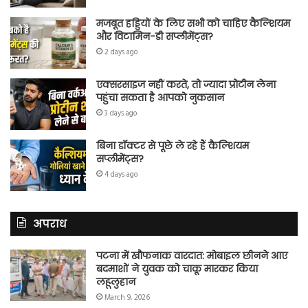
मजबूत हड्डियों के लिए सभी को चाहिए कैल्शियम
और विटामिन-डी सप्लीमेंट्स?
2 days ago
एक्सरसाइज नहीं करते, तो ज्यादा प्रोटीन लेना
पहुंचा सकता है आपको नुकसान
3 days ago
बिना डॉक्टर से पूछे ले रहे हैं कैल्शियम
सप्लीमेंट्स?
4 days ago
अपराध
पटना में खौफनाक वारदात: मोबाइल छीनने आए
बदमाशों ने युवक को चाकू मारकर किया
लहूलुहान
March 9, 2026