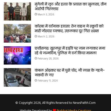
मुंगेली में लूट और हत्या के प्रयास का खुलासा, तीन
आरोपी गिरफ्तार
March 3, 2026
कोरबा में दर्दनाक हादसा: तेज वाहन ने स्कूटी को
मारी जोरदार टक्कर, उछलकर दूर गिरा शख्स
March 2, 2026
छत्तीसगढ़: सूरजपुर में हाईवे पर जाम लगाकर मना
रहे थे जन्मदिन, पुलिस ने दर्ज किया मामला
February 20, 2026
कंबल ओढ़कर घर में घुसे चोर, नौ लाख के गहने-
नकदी ले गए
February 11, 2026
© Copyright 2026, All Rights Reserved to NewsPathh.Com
Website Developed by
Prabhat Media Creations