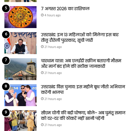
7 अगस्त 2026 का राशिफल
4 hours ago
उत्तराखंड: इन 13 महिलाओं को मिलेगा इस बार
तीलू रौतेली पुरस्कार, सूची जारी
21 hours ago
चारधाम यात्रा: अब एलईडी स्क्रीन बताएगी मौसम
और मार्ग बंद होने की सटीक जानकारी
21 hours ago
उत्तराखंड विस चुनाव: इस महीने बूथ जीतो अभियान
करेगी भाजपा
21 hours ago
सीएम योगी की बड़ी घोषणा, बोले- अब घुमंतू समाज
को दर-दर की ठोकरें नहीं खानी पड़ेंगी
21 hours ago