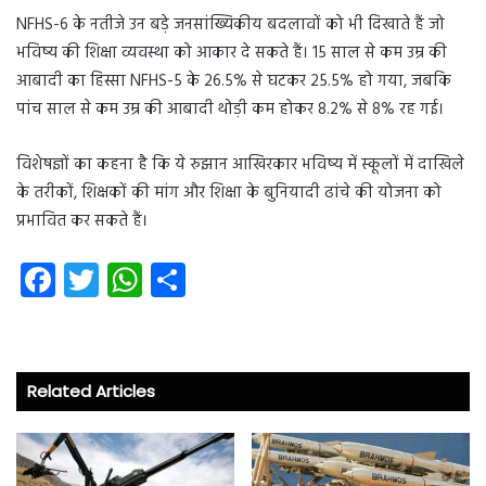
NFHS-6 के नतीजे उन बड़े जनसांख्यिकीय बदलावों को भी दिखाते हैं जो
भविष्य की शिक्षा व्यवस्था को आकार दे सकते हैं। 15 साल से कम उम्र की
आबादी का हिस्सा NFHS-5 के 26.5% से घटकर 25.5% हो गया, जबकि
पांच साल से कम उम्र की आबादी थोड़ी कम होकर 8.2% से 8% रह गई।
विशेषज्ञों का कहना है कि ये रुझान आखिरकार भविष्य में स्कूलों में दाखिले
के तरीकों, शिक्षकों की मांग और शिक्षा के बुनियादी ढांचे की योजना को
प्रभावित कर सकते हैं।
Fa
T
W
S
ce
wi
ha
ha
b
tt
ts
re
o
er
A
Related Articles
ok
p
p