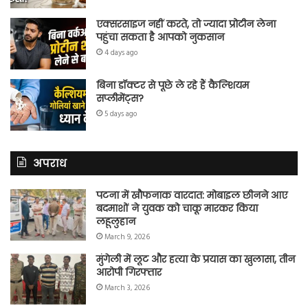
एक्सरसाइज नहीं करते, तो ज्यादा प्रोटीन लेना
पहुंचा सकता है आपको नुकसान
4 days ago
बिना डॉक्टर से पूछे ले रहे हैं कैल्शियम
सप्लीमेंट्स?
5 days ago
अपराध
पटना में खौफनाक वारदात: मोबाइल छीनने आए
बदमाशों ने युवक को चाकू मारकर किया
लहूलुहान
March 9, 2026
मुंगेली में लूट और हत्या के प्रयास का खुलासा, तीन
आरोपी गिरफ्तार
March 3, 2026