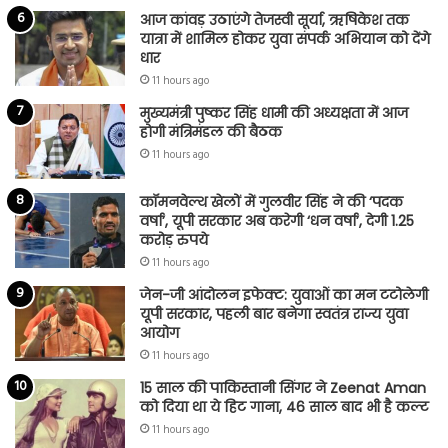
आज कांवड़ उठाएंगे तेजस्वी सूर्या, ऋषिकेश तक
यात्रा में शामिल होकर युवा संपर्क अभियान को देंगे
धार
11 hours ago
मुख्यमंत्री पुष्कर सिंह धामी की अध्यक्षता में आज
होगी मंत्रिमंडल की बैठक
11 hours ago
कॉमनवेल्थ खेलों में गुलवीर सिंह ने की ‘पदक
वर्षा’, यूपी सरकार अब करेगी ‘धन वर्षा’, देगी 1.25
करोड़ रुपये
11 hours ago
जेन-जी आंदोलन इफेक्ट: युवाओं का मन टटोलेगी
यूपी सरकार, पहली बार बनेगा स्वतंत्र राज्य युवा
आयोग
11 hours ago
15 साल की पाकिस्तानी सिंगर ने Zeenat Aman
को दिया था ये हिट गाना, 46 साल बाद भी है कल्ट
11 hours ago