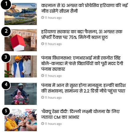
करनाल से 10 अगस्त को प्रोग्रेसिव हरियाणा की नई
नींव रखेंगे सीएम सैनी
11 hours ago
हरियाणा सरकार का बड़ा फैसला, 31 अगस्त तक
प्रॉपर्टी टैक्स पर 75% मिलेगी ब्याज छूट
11 hours ago
पंजाब विधानसभा: एनआरआई मंत्री रवजोत सिंह
बोले-कनाडा में फंसे विद्यार्थियों को पूरी मदद देगी
पंजाब सरकार
11 hours ago
पंजाब में आज से सुस्त होगा मानसून: हल्की बारिश
की संभावना, सामान्य से 2.2 डिग्री नीचे पहुंचा पारा
11 hours ago
‘थैंक्यू रेखा दीदी’: दिल्ली लक्ष्मी योजना के लिए
जताया CM का आभार
11 hours ago