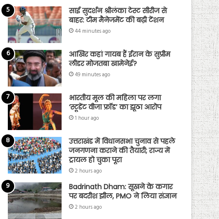
साई सुदर्शन श्रीलंका टेस्ट सीरीज से
बाहर: टीम मैनेजमेंट की बढ़ी टेंशन
44 minutes ago
आखिर कहां गायब हैं ईरान के सुप्रीम
लीडर मोजतबा खामेनेई?
49 minutes ago
भारतीय मूल की महिला पर लगा
‘स्टूडेंट वीजा फ्रॉड’ का झूठा आरोप
1 hour ago
उत्तराखंड में विधानसभा चुनाव से पहले
जनगणना कराने की तैयारी; राज्य में
ट्रायल हो चुका पूरा
2 hours ago
Badrinath Dham: सूखने के कगार
पर बदरीश झील, PMO ने लिया संज्ञान
2 hours ago