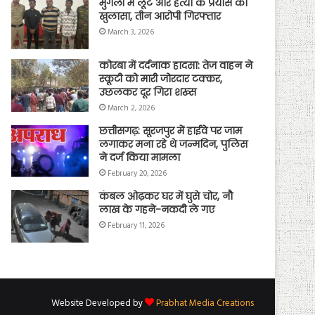
मुंगेली में लूट और हत्या के प्रयास का
खुलासा, तीन आरोपी गिरफ्तार
March 3, 2026
कोरबा में दर्दनाक हादसा: तेज वाहन ने
स्कूटी को मारी जोरदार टक्कर,
उछलकर दूर गिरा शख्स
March 2, 2026
छत्तीसगढ़: सूरजपुर में हाईवे पर जाम
लगाकर मना रहे थे जन्मदिन, पुलिस
ने दर्ज किया मामला
February 20, 2026
कंबल ओढ़कर घर में घुसे चोर, नौ
लाख के गहने-नकदी ले गए
February 11, 2026
Website Developed by
Prabhat Media Creations