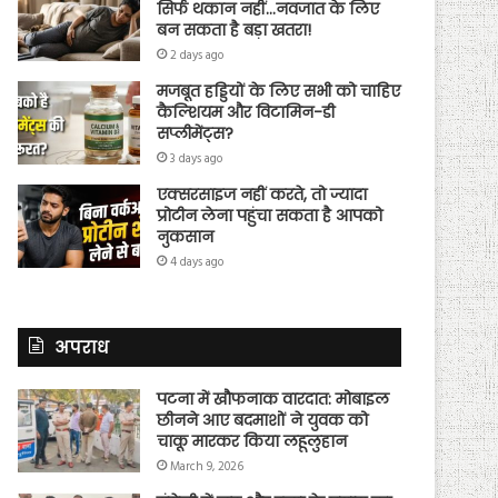
सिर्फ थकान नहीं…नवजात के लिए
बन सकता है बड़ा खतरा!
2 days ago
मजबूत हड्डियों के लिए सभी को चाहिए
कैल्शियम और विटामिन-डी
सप्लीमेंट्स?
3 days ago
एक्सरसाइज नहीं करते, तो ज्यादा
प्रोटीन लेना पहुंचा सकता है आपको
नुकसान
4 days ago
अपराध
पटना में खौफनाक वारदात: मोबाइल
छीनने आए बदमाशों ने युवक को
चाकू मारकर किया लहूलुहान
March 9, 2026