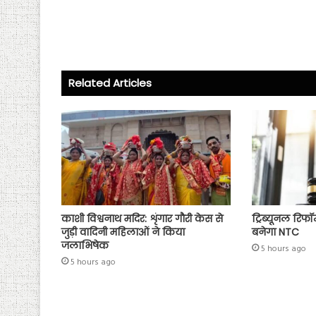
ce
wi
ha
ha
b
tt
ts
re
o
er
A
ok
p
Related Articles
p
काशी विश्वनाथ मदिर: शृंगार गौरी केस से
ट्रिब्यूनल रिफॉर
जुड़ी वादिनी महिलाओं ने किया
बनेगा NTC
जलाभिषेक
5 hours ago
5 hours ago