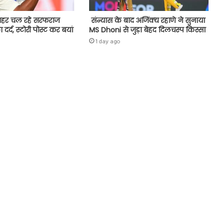
 बाहर चल रहे सरफराज
संन्यास के बाद अजिंक्‍य रहाणे ने सुनाया
्द, स्टोरी पोस्ट कर बयां
MS Dhoni से जुड़ा बेहद दिलचस्प किस्सा
1 day ago