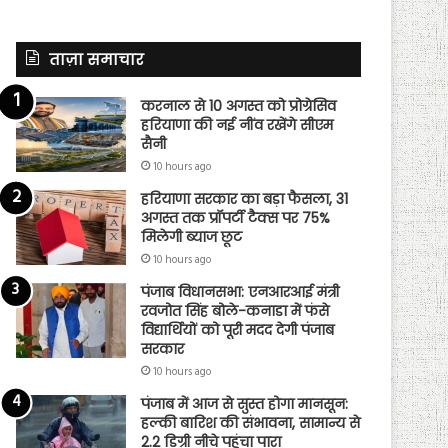
ताज़ा समाचार
करनाल से 10 अगस्त को प्रोग्रेसिव
हरियाणा की नई नींव रखेंगे सीएम
सैनी
10 hours ago
हरियाणा सरकार का बड़ा फैसला, 31
अगस्त तक प्रॉपर्टी टैक्स पर 75%
मिलेगी ब्याज छूट
10 hours ago
पंजाब विधानसभा: एनआरआई मंत्री
रवजोत सिंह बोले-कनाडा में फंसे
विद्यार्थियों को पूरी मदद देगी पंजाब
सरकार
10 hours ago
पंजाब में आज से सुस्त होगा मानसून:
हल्की बारिश की संभावना, सामान्य से
2.2 डिग्री नीचे पहुंचा पारा