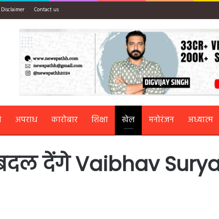
Disclaimer
Contact us
ि
अपराध
कारोबार
शिक्षा
खेल
मनोरंजन
अध्यात्म
बदल देंगे Vaibhav Sury