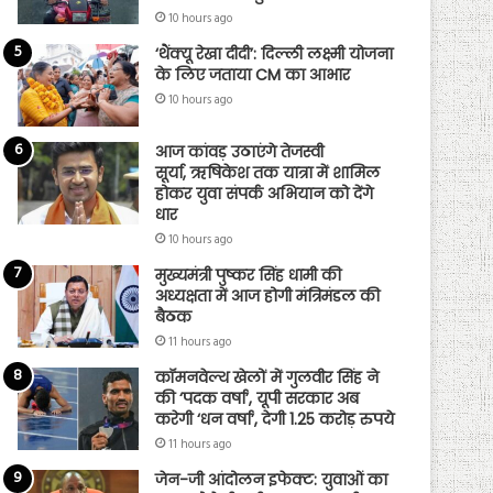
10 hours ago
‘थैंक्यू रेखा दीदी’: दिल्ली लक्ष्मी योजना
के लिए जताया CM का आभार
10 hours ago
आज कांवड़ उठाएंगे तेजस्वी
सूर्या, ऋषिकेश तक यात्रा में शामिल
होकर युवा संपर्क अभियान को देंगे
धार
10 hours ago
मुख्यमंत्री पुष्कर सिंह धामी की
अध्यक्षता में आज होगी मंत्रिमंडल की
बैठक
11 hours ago
कॉमनवेल्थ खेलों में गुलवीर सिंह ने
की ‘पदक वर्षा’, यूपी सरकार अब
करेगी ‘धन वर्षा’, देगी 1.25 करोड़ रुपये
11 hours ago
जेन-जी आंदोलन इफेक्ट: युवाओं का