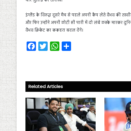
चार जुलाई की तारीख।
इंग्लैंड के विरुद्ध दूसरे मैच से पहले अपनी कैप लेते वैभव की 
और फिर उन्होंने अपनी छोटी सी पारी में दो लंबे छक्के मारकर द
वैभव क्रिकेट का ककहरा बदल देंगे।
Fa
T
W
S
ce
wi
ha
ha
b
tt
ts
re
o
er
A
ok
p
Related Articles
p