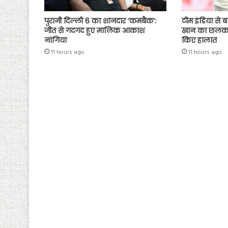
टीम इंडिया से
पुरानी दिल्ली 6 का शानदार ‘कमबैक’:
खान का छलका दर
जीत से गदगद हुए मालिक आकाश
किए हालात
नांगिया
11 hours ago
11 hours ago