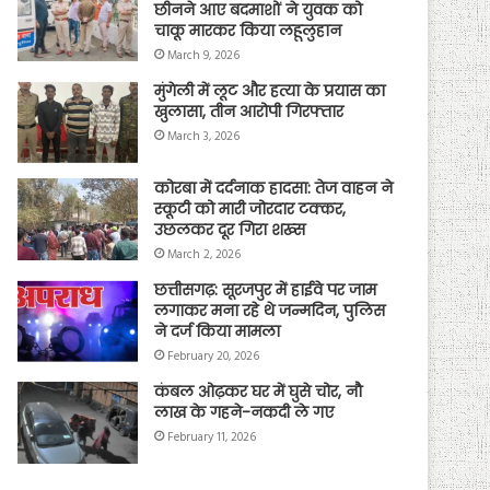
छीनने आए बदमाशों ने युवक को
चाकू मारकर किया लहूलुहान
March 9, 2026
मुंगेली में लूट और हत्या के प्रयास का
खुलासा, तीन आरोपी गिरफ्तार
March 3, 2026
कोरबा में दर्दनाक हादसा: तेज वाहन ने
स्कूटी को मारी जोरदार टक्कर,
उछलकर दूर गिरा शख्स
March 2, 2026
छत्तीसगढ़: सूरजपुर में हाईवे पर जाम
लगाकर मना रहे थे जन्मदिन, पुलिस
ने दर्ज किया मामला
February 20, 2026
कंबल ओढ़कर घर में घुसे चोर, नौ
लाख के गहने-नकदी ले गए
February 11, 2026