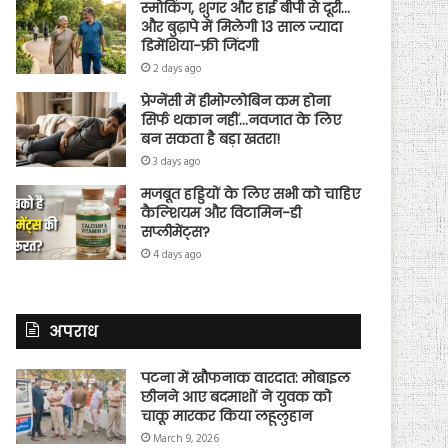
स्मोकिंग, शुगर और हाई बीपी से दूरी…
और बुढ़ापे में मिलेगी 13 साल ज्यादा
डिमेंशिया-फ्री जिंदगी
2 days ago
प्रेग्नेंसी में हीमोग्लोबिन कम होना
सिर्फ थकान नहीं…नवजात के लिए
बन सकता है बड़ा खतरा!
3 days ago
मजबूत हड्डियों के लिए सभी को चाहिए
कैल्शियम और विटामिन-डी
सप्लीमेंट्स?
4 days ago
अपराध
पटना में खौफनाक वारदात: मोबाइल
छीनने आए बदमाशों ने युवक को
चाकू मारकर किया लहूलुहान
March 9, 2026