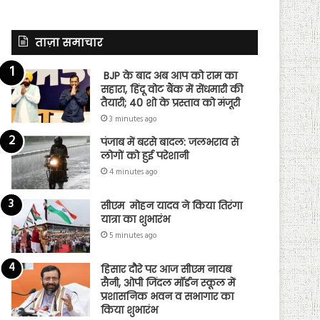
ताज़ा समाचार
BJP के बाद अब आप को राम का
सहारा, हिंदू वोट बैंक में सेंधमारी की
तैयारी; 40 शो के प्रस्ताव को मंजूरी
3 minutes ago
पंजाब में बरसे बादल: जलभराव से
लोगों को हुई परेशानी
4 minutes ago
सीएम मोहन यादव ने किया तिरंगा
यात्रा का शुभारंभ
5 minutes ago
हिसार दौरे पर आज सीएम नायब
सैनी, ओपी जिंदल मॉर्डन स्कूल में
प्रशासनिक भवन व सभागार का
किया शुभारंभ