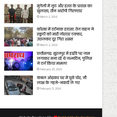
मुंगेली में लूट और हत्या के प्रयास का
खुलासा, तीन आरोपी गिरफ्तार
March 3, 2026
कोरबा में दर्दनाक हादसा: तेज वाहन ने
स्कूटी को मारी जोरदार टक्कर,
उछलकर दूर गिरा शख्स
March 2, 2026
छत्तीसगढ़: सूरजपुर में हाईवे पर जाम
लगाकर मना रहे थे जन्मदिन, पुलिस
ने दर्ज किया मामला
February 20, 2026
कंबल ओढ़कर घर में घुसे चोर, नौ
लाख के गहने-नकदी ले गए
February 11, 2026