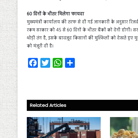
60 दिनों के भीतर मिलेगा फायदा
मुख्यमंत्री कार्यालय की तरफ से दी गई जानकारी के अनुसार रिज
रकम सरकार को 45 से 60 दिनों के भीतर बैंकों को देनी होगी। सर
थोड़ी तंग है, इसके बावजूद किसानों की मुश्किलों को देखते हुए म
को मंजूरी दी है।
Fa
T
W
S
ce
wi
ha
ha
b
tt
ts
re
o
er
A
ok
p
Related Articles
p