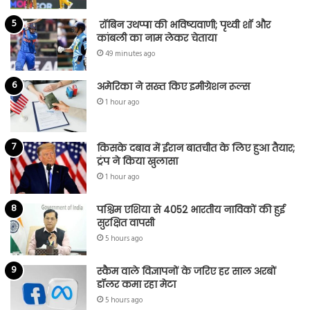
रॉबिन उथप्पा की भविष्यवाणी; पृथ्वी शॉ और
कांबली का नाम लेकर चेताया
49 minutes ago
अमेरिका ने सख्त किए इमीग्रेशन रूल्स
1 hour ago
किसके दबाव में ईरान बातचीत के लिए हुआ तैयार;
ट्रंप ने किया खुलासा
1 hour ago
पश्चिम एशिया से 4052 भारतीय नाविकों की हुई
सुरक्षित वापसी
5 hours ago
स्कैम वाले विज्ञापनों के जरिए हर साल अरबों
डॉलर कमा रहा मेटा
5 hours ago