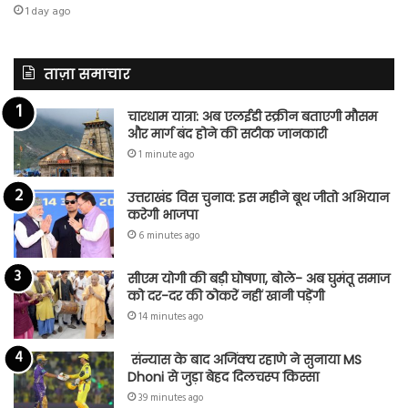
1 day ago
ताज़ा समाचार
चारधाम यात्रा: अब एलईडी स्क्रीन बताएगी मौसम
और मार्ग बंद होने की सटीक जानकारी
1 minute ago
उत्तराखंड विस चुनाव: इस महीने बूथ जीतो अभियान
करेगी भाजपा
6 minutes ago
सीएम योगी की बड़ी घोषणा, बोले- अब घुमंतू समाज
को दर-दर की ठोकरें नहीं खानी पड़ेंगी
14 minutes ago
संन्यास के बाद अजिंक्‍य रहाणे ने सुनाया MS
Dhoni से जुड़ा बेहद दिलचस्प किस्सा
39 minutes ago