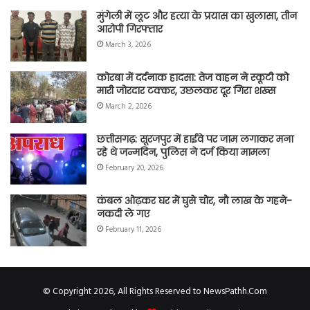
मुंगेली में लूट और हत्या के प्रयास का खुलासा, तीन
आरोपी गिरफ्तार
March 3, 2026
कोरबा में दर्दनाक हादसा: तेज वाहन ने स्कूटी को
मारी जोरदार टक्कर, उछलकर दूर गिरा शख्स
March 2, 2026
छत्तीसगढ़: सूरजपुर में हाईवे पर जाम लगाकर मना
रहे थे जन्मदिन, पुलिस ने दर्ज किया मामला
February 20, 2026
कंबल ओढ़कर घर में घुसे चोर, नौ लाख के गहने-
नकदी ले गए
February 11, 2026
© Copyright 2026, All Rights Reserved to NewsPathh.Com