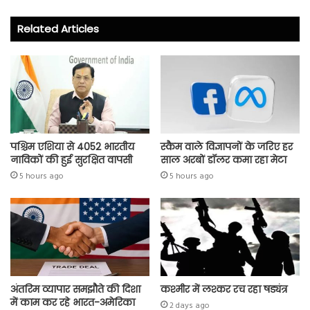
b
tt
ts
re
o
er
A
Related Articles
ok
p
p
पश्चिम एशिया से 4052 भारतीय
स्कैम वाले विज्ञापनों के जरिए हर
नाविकों की हुई सुरक्षित वापसी
साल अरबों डॉलर कमा रहा मेटा
5 hours ago
5 hours ago
अंतरिम व्यापार समझौते की दिशा
कश्मीर में लश्कर रच रहा षड्यंत्र
में काम कर रहे भारत-अमेरिका
2 days ago