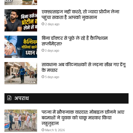
एक्सरसाइज नहीं करते, तो ज्यादा प्रोटीन लेना
पहुंचा सकता है आपको नुकसान
2 days ago
बिना डॉक्टर से पूछे ले रहे हैं कैल्शियम
सप्लीमेंट्स?
3 days ago
सावधान! अब कीटनाशकों से लड़ना सीख गए डेंगू
के मच्छर
5 days ago
अपराध
पटना में खौफनाक वारदात: मोबाइल छीनने आए
बदमाशों ने युवक को चाकू मारकर किया
लहूलुहान
March 9, 2026