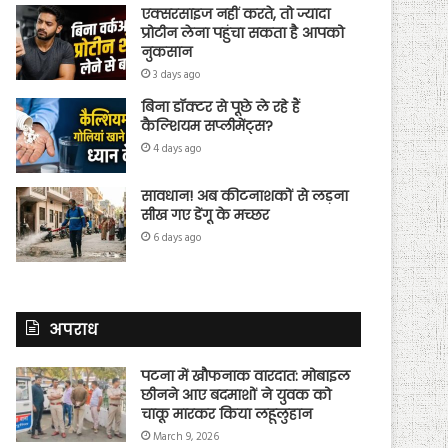
एक्सरसाइज नहीं करते, तो ज्यादा
प्रोटीन लेना पहुंचा सकता है आपको
नुकसान
3 days ago
बिना डॉक्टर से पूछे ले रहे हैं
कैल्शियम सप्लीमेंट्स?
4 days ago
सावधान! अब कीटनाशकों से लड़ना
सीख गए डेंगू के मच्छर
6 days ago
अपराध
पटना में खौफनाक वारदात: मोबाइल
छीनने आए बदमाशों ने युवक को
चाकू मारकर किया लहूलुहान
March 9, 2026