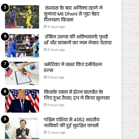
संन्यास के बाद अजिंक्‍य रहाणे ने
सुनाया MS Dhoni से जुड़ा बेहद
दिलचस्प किस्सा
8 hours ago
रॉबिन उथप्पा की भविष्यवाणी; पृथ्वी
शॉ और कांबली का नाम लेकर चेताया
8 hours ago
अमेरिका ने सख्त किए इमीग्रेशन
रूल्स
9 hours ago
किसके दबाव में ईरान बातचीत के
लिए हुआ तैयार; ट्रंप ने किया खुलासा
9 hours ago
पश्चिम एशिया से 4052 भारतीय
नाविकों की हुई सुरक्षित वापसी
13 hours ago