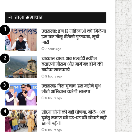
ताज़ा समाचार
उत्तराखंड: इन 13 महिलाओं को मिलेगा
इस बार तीलू रौतेली पुरस्कार, सूची
जारी
7 hours ago
चारधाम यात्रा: अब एलईडी स्क्रीन
बताएगी मौसम और मार्ग बंद होने की
सटीक जानकारी
8 hours ago
उत्तराखंड विस चुनाव: इस महीने बूथ
जीतो अभियान करेगी भाजपा
8 hours ago
सीएम योगी की बड़ी घोषणा, बोले- अब
घुमंतू समाज को दर-दर की ठोकरें नहीं
खानी पड़ेंगी
8 hours ago