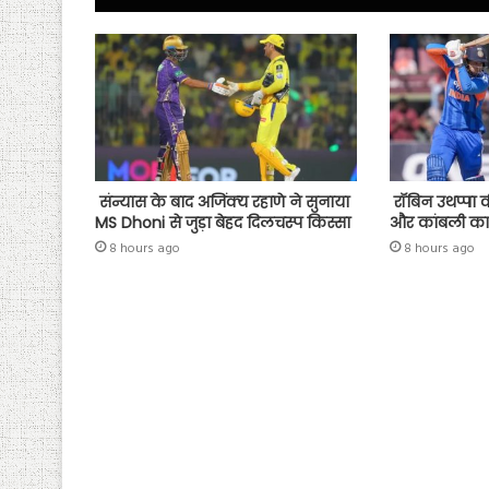
p
संन्यास के बाद अजिंक्‍य रहाणे ने सुनाया
रॉबिन उथप्पा क
MS Dhoni से जुड़ा बेहद दिलचस्प किस्सा
और कांबली का
8 hours ago
8 hours ago