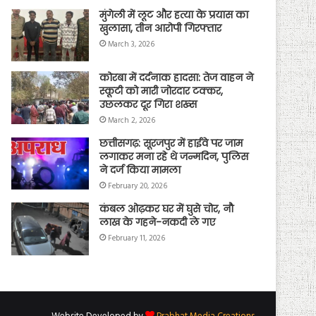
मुंगेली में लूट और हत्या के प्रयास का
खुलासा, तीन आरोपी गिरफ्तार
March 3, 2026
कोरबा में दर्दनाक हादसा: तेज वाहन ने
स्कूटी को मारी जोरदार टक्कर,
उछलकर दूर गिरा शख्स
March 2, 2026
छत्तीसगढ़: सूरजपुर में हाईवे पर जाम
लगाकर मना रहे थे जन्मदिन, पुलिस
ने दर्ज किया मामला
February 20, 2026
कंबल ओढ़कर घर में घुसे चोर, नौ
लाख के गहने-नकदी ले गए
February 11, 2026