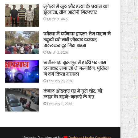
मुंगेली में लूट और हत्या के प्रयास का
खुलासा, तीन आरोपी गिरफ्तार
March 3, 2026
कोरबा में दर्दनाक हादसा: तेज वाहन ने
स्कूटी को मारी जोरदार टक्कर,
उछलकर दूर गिरा शख्स
March 2, 2026
छत्तीसगढ़: सूरजपुर में हाईवे पर जाम
लगाकर मना रहे थे जन्मदिन, पुलिस
ने दर्ज किया मामला
February 20, 2026
कंबल ओढ़कर घर में घुसे चोर, नौ
लाख के गहने-नकदी ले गए
February 11, 2026