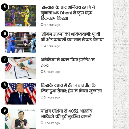
संन्यास के बाद अजिंक्‍य रहाणे ने
सुनाया MS Dhoni से जुड़ा बेहद
दिलचस्प किस्सा
4 hours ago
रॉबिन उथप्पा की भविष्यवाणी; पृथ्वी
शॉ और कांबली का नाम लेकर चेताया
4 hours ago
अमेरिका ने सख्त किए इमीग्रेशन
रूल्स
5 hours ago
किसके दबाव में ईरान बातचीत के
लिए हुआ तैयार; ट्रंप ने किया खुलासा
5 hours ago
पश्चिम एशिया से 4052 भारतीय
नाविकों की हुई सुरक्षित वापसी
9 hours ago