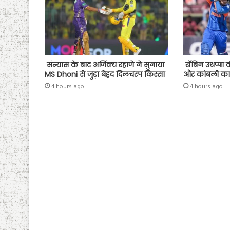
संन्यास के बाद अजिंक्‍य रहाणे ने सुनाया
रॉबिन उथप्पा क
MS Dhoni से जुड़ा बेहद दिलचस्प किस्सा
और कांबली का
4 hours ago
4 hours ago