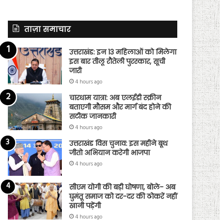
ताज़ा समाचार
उत्तराखंड: इन 13 महिलाओं को मिलेगा
इस बार तीलू रौतेली पुरस्कार, सूची
जारी
4 hours ago
चारधाम यात्रा: अब एलईडी स्क्रीन
बताएगी मौसम और मार्ग बंद होने की
सटीक जानकारी
4 hours ago
उत्तराखंड विस चुनाव: इस महीने बूथ
जीतो अभियान करेगी भाजपा
4 hours ago
सीएम योगी की बड़ी घोषणा, बोले- अब
घुमंतू समाज को दर-दर की ठोकरें नहीं
खानी पड़ेंगी
4 hours ago