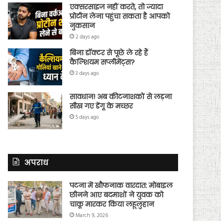
एक्सरसाइज नहीं करते, तो ज्यादा
प्रोटीन लेना पहुंचा सकता है आपको
नुकसान
2 days ago
बिना डॉक्टर से पूछे ले रहे हैं
कैल्शियम सप्लीमेंट्स?
3 days ago
सावधान! अब कीटनाशकों से लड़ना
सीख गए डेंगू के मच्छर
5 days ago
अपराध
पटना में खौफनाक वारदात: मोबाइल
छीनने आए बदमाशों ने युवक को
चाकू मारकर किया लहूलुहान
March 9, 2026