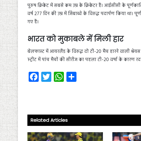
पुरुष क्रिकेट में सबसे कम उम्र के क्रिकेटर हैं। आईसीसी के पूर्णका
वर्ष 277 दिन की उम्र में जिंबाब्वे के विरुद्ध पदार्पण किया था। पू
गए हैं।
भारत को मुकाबले में मिली हार
बेलफास्ट में आयरलैंड के विरुद्ध दो टी-20 मैच हारने वाली श्रेयस
स्ट्रीट में पांच मैचों की सीरीज का पहला टी-20 वर्षा के कारण र
Fa
T
W
S
ce
wi
ha
ha
b
tt
ts
re
o
er
A
ok
p
Related Articles
p